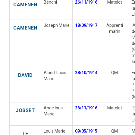
Bénoni
26/11/1916
Matelot
E
CAMENEN
l
L
Joseph Marie
18/09/1917
Apprenti
A
CAMENEN
marin
d
l
d
(
m
s
Albert Louis
28/10/1914
QM
E
DAVID
Marie
l
P
P
(
Ange louis
26/11/1916
Matelot
E
JOSSET
Marie
l
L
Louis Marie
09/05/1915
QM
M
LE