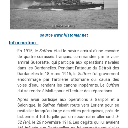
source www.histomar.net
Information :
En 1915, le
Suffren
était le navire amiral d’une escadre
de quatre cuirassés français, commandée par le vice-
amiral Guépratte, qui participa aux opérations navales
dans les Dardanelles. Pendant l’attaque du Détroit des
Dardanelles le
18 mars 1915
, le
Suffren
fut gravement
endommagé par l’artillerie ottomane qui causa des
voies d’eau, rendant les canons inopérants. Le
Suffren
dut se rendre à Malte pour effectuer des réparations.
Après avoir participé aux opérations à Gallipoli et à
Salonique, le
Suffren
faisait route vers Lorient pour se
ravitailler lorsqu’au large des côtes portugaises, près de
Lisbonne, il fut torpillé par un sous-marin allemand
U-
52
(en)
, le
26 novembre 1916
. Les dégâts qui lui avaient
été infligés aux Dardanelles ne lui permettaient d’aller