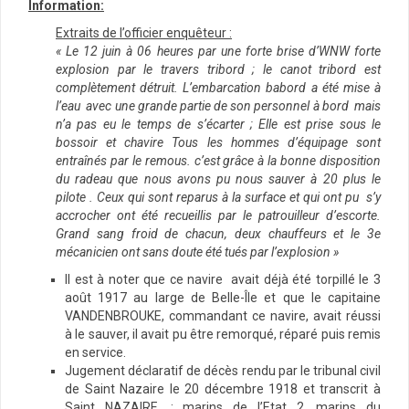
Information:
Extraits de l’officier enquêteur :
« Le 12 juin à 06 heures par une forte brise d’WNW forte
explosion par le travers tribord ; le canot tribord est
complètement détruit. L’embarcation babord a été mise à
l’eau avec une grande partie de son personnel à bord mais
n’a pas eu le temps de s’écarter ; Elle est prise sous le
bossoir et chavire Tous les hommes d’équipage sont
entraînés par le remous. c’est grâce à la bonne disposition
du radeau que nous avons pu nous sauver à 20 plus le
pilote . Ceux qui sont reparus à la surface et qui ont pu s’y
accrocher ont été recueillis par le patrouilleur d’escorte.
Grand sang froid de chacun, d
eux chauffeurs et le 3e
mécanicien ont sans doute été tués par l’explosion »
Il est à noter que ce navire avait déjà été torpillé le 3
août 1917 au large de Belle-Île et que le capitaine
VANDENBROUKE, commandant ce navire, avait réussi
à le sauver, il avait pu être remorqué, réparé puis remis
en service.
Jugement déclaratif de décès rendu par le tribunal civil
de Saint Nazaire le 20 décembre 1918 et transcrit à
Saint NAZAIRE. : marins de l’Etat 2, marins du