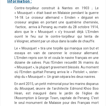
Information :
Contre-torpilleur construit à Nantes en 1903 ; Le
« Mousquet » était basé en Malaisie pendant la guerre
14-18. Le croiseur allemand « Emden » déguisé en
croiseur anglais en portant une quatrième cheminée,
factice, arriva à Penang au matin du 28 octobre 1914,
alors que le « Mousquet » s’y trouvait déjà. L’Emden
ouvrit le feu sur le contre-torpilleur qui tenta de
s’éloigner, atteint par un obus dans la salle de chauffe.
Le « Mousquet » tira une torpille qui manqua son but et
essaya en vain de canonner le croiseur allemand.
L’Emden repris son tir et coula le navire français en une
dizaine de salves. Puis l’Emden recueillit 36 marins du
« Mousquet », la plupart gravement blessés. Au moment
où l’Emden quittait Penang arriva le « Pistolet », sister-
ship du « Mousquet ». Un grain sépara les deux navires.
En avril 2015, un petit mémorial pour les marins disparus
du
Mousquet
, œuvre de l’architecte Edmond Khoo Boo
Hean, est inauguré dans le jardin de l’église de
l’Assomption à George Town, capitale de Penang. C’est
le seul monument de Malaisie pour des Français mort