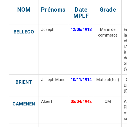
NOM
Prénoms
Date
Grade
MPLF
Joseph
12/06/1918
Marin de
E
BELLEGO
commerce
l
c
l
à
d
S
(
Joseph Marie
10/11/1914
Matelot(fus)
D
BRIENT
D
(
Albert
05/04/1942
QM
A
CAMENEN
P
m
s