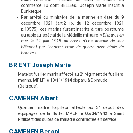
commerce 10 dont BELLEGO Joseph Marie inscrit à
Dunkerque.
Par arrêté du ministère de la marine en date du 9
décembre 1921 (art.2 j.o. du 12 décembre 1921
p.13575), ces marins furent inscrits à titre posthume
au tableau spécial de la Médaille militaire
» Disparus en
mer le 12 juin 1918 au cours d’une attaque de leur
bâtiment par l’ennemi croix de guerre avec étoile de
bronze »
BRIENT Joseph Marie
e
Matelot fusilier marin affecté au 2
régiment de fusiliers
marins,
MPLF le 10/11/1914
disparu à Dixmude
(Belgique).
CAMENEN Albert
e
Quartier maître torpilleur affecté au 3
dépôt des
équipages de la flotte,
MPLF le 05/04/1942
à Saint
Philibert des suites de maladie contractée en service.
CAMENEN Benoni