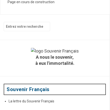
Page en cours de construction
R
e
c
h
e
r
c
A nous le souvenir,
h
à eux l'immortalité.
e
p
o
u
r
:
Souvenir Français
La lettre du Souvenir Français