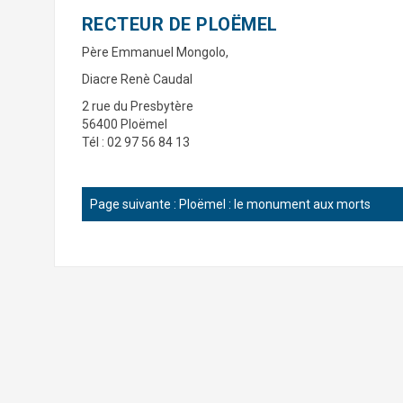
RECTEUR DE PLOËMEL
Père Emmanuel Mongolo,
Diacre Renè Caudal
2 rue du Presbytère
56400 Ploëmel
Tél :
02 97 56 84 13
Page suivante :
Ploëmel : le monument aux morts