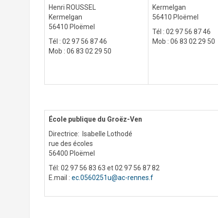
Henri ROUSSEL
Kermelgan
Kermelgan
56410 Ploëmel
56410 Ploëmel
Tél : 02 97 56 87 46
Tél : 02 97 56 87 46
Mob : 06 83 02 29 50
Mob : 06 83 02 29 50
École publique du Groëz-Ven
Directrice: Isabelle Lothodé
rue des écoles
56400 Ploëmel
Tél: 02 97 56 83 63 et 02 97 56 87 82
E.mail :
ec.0560251u@ac-rennes.f