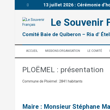
A
13 juillet 2026 : Cérémonie d’
l
l
Brèves de la délégation du Mor
e
Le Souvenir 
r
03 juillet : Journée mémoriell
a
u
remise prix à la classe de CM2
Comité Baie de Quiberon – Ria d' Étel
c
o
2026: Rénovation d’une tombe 
n
ACCUEIL
MISSIONS-ORGANISATION
LE COMITÉ
t
14 juillet 2026 : Cérémonie fêt
e
n
u
PLOËMEL : présentation
Commune de Ploëmel : 2841 habitants
Maire : Monsieur Stéphane Ma