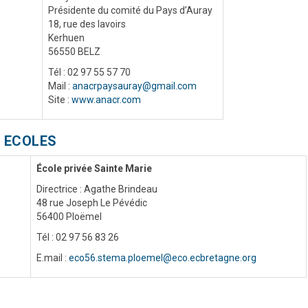
Présidente du comité du Pays d’Auray
18, rue des lavoirs
Kerhuen
56550 BELZ
Tél : 02 97 55 57 70
Mail :
anacrpaysauray@gmail.com
Site :
www.anacr.com
ECOLES
École privée Sainte Marie
Directrice : Agathe Brindeau
48 rue Joseph Le Pévédic
56400 Ploëmel
Tél : 02 97 56 83 26
E.mail :
eco56.stema.ploemel@eco.ecbretagne.org