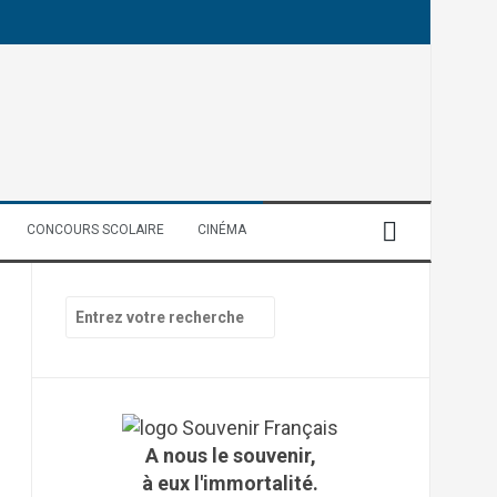
CONCOURS SCOLAIRE
CINÉMA
R
e
c
h
e
r
c
A nous le souvenir,
h
à eux l'immortalité.
e