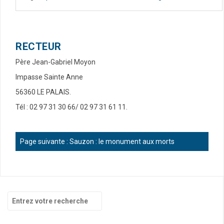
RECTEUR
Père Jean-Gabriel Moyon
Impasse Sainte Anne
56360 LE PALAIS.
Tél : 02 97 31 30 66/ 02 97 31 61 11.
Page suivante :
Sauzon : le monument aux morts
R
e
c