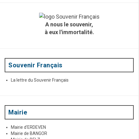
h
e
r
c
A nous le souvenir,
h
à eux l'immortalité.
e
p
o
u
r
:
Souvenir Français
La lettre du Souvenir Français
Mairie
Mairie d'ERDEVEN
Mairie de BANGOR