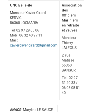
UNC Belle-île
Association
des
Monsieur Xavier Girard
Officiers
KERVIC
Mariniers
56360 LOCMARIA
en retraite
Tél :02 97 29 65 06
et veuves
Mob : 06 32 40 97 11
Monsieur
Mail :
Thierry
xavieroliver.girard@gmail.com
LALEOUS
2, rue
Matisse
56360
BANGOR
Tél : 02 97
31 40 33 /
06 08 08 51
40
A
NACR
Maryline LE SAUCE