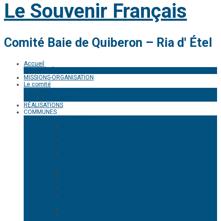
Le Souvenir Français
Comité Baie de Quiberon – Ria d' Étel
Accueil
ÉVÉNEMENTS
MISSIONS-ORGANISATION
Le comité
Les délégués communaux
ADHÉSION
RÉALISATIONS
COMMUNES
BANGOR : présentation
BANGOR : Monument aux morts
BANGOR : 14/18
BANGOR : 39/45
BANGOR : Algérie
BANGOR : Plan tombes et cimetière
BELZ : présentation
BELZ : Monument aux morts
BELZ : 14/18
BELZ : 39/45
BELZ : Indochine
BELZ : Plans tombes et cimetière
CRAC’H : présentation
CRAC’H : Monument aux morts
CRAC’H : 14/18