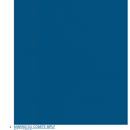
PLOUHARNEL : Monument aux morts
PLOUHARNEL : 14/18
PLOUHARNEL : 39/45
PLOUHARNEL : Indochine
PLOUHARNEL : Algérie
PLOUHARNEL : Plans tombes cimetière
QUIBERON : présentation
QUIBERON : Monument aux Morts
QUIBERON : 14/18
QUIBERON : 39/45
QUIBERON : Indochine
QUIBERON : Algérie
QUIBERON : Plan tombes cimetière
SAINT PIERRE QUIBERON : présentation
SAINT PIERRE QUIBERON : Monuments aux morts
SAINT PIERRE QUIBERON : 14/18
SAINT PIERRE QUIBERON : 39/45
SAINT PIERRE QUIBERON : Indochine
SAINT PIERRE QUIBERON : Compagnon de la libération
SAINT PIERRE QUIBERON : Plan tombes cimetière
SAINT PHILIBERT : présentation
SAINT PHILIBERT : Monument aux morts
SAINT PHILIBERT : 14/18
SAINT PHILIBERT : 39/45
SAINT PHILIBERT : Plan tombes cimetière.
SAUZON : présentation
SAUZON : Monuments aux morts
SAUZON : 14/18
SAUZON : 39/45
SAUZON : Algérie
SAUZON : Plan tombes cimetière
MARINS DU COMITE MPLF