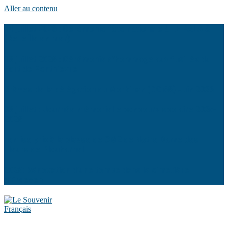
Aller au contenu
14 juillet 2026 : Cérémonie fête nationale à LE PALAIS
(Belle Île en mer)
13 juillet 2026 : Cérémonie d’hommage aux fusillés du
Fort de Penthièvre
Brèves de la délégation du Morbihan (DG 56) Juin 2026
03 juillet : Journée mémorielle concours scolaire 2025-
2026
remise prix à la classe de CM2 de Notre Dame des
Fleurs de Plouharnel
2026: Rénovation d’une tombe dans le cimetière
d’Erdeven