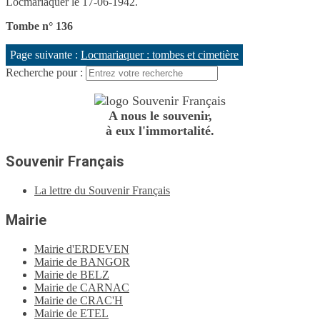
Locmariaquer le
17-06-1942.
Tombe n° 136
Page suivante :
Locmariaquer : tombes et cimetière
Recherche pour :
A nous le souvenir,
à eux l'immortalité.
Souvenir Français
La lettre du Souvenir Français
Mairie
Mairie d'ERDEVEN
Mairie de BANGOR
Mairie de BELZ
Mairie de CARNAC
Mairie de CRAC'H
Mairie de ETEL