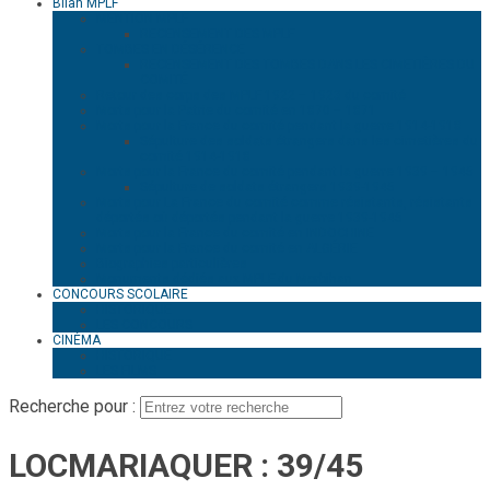
Bilan MPLF
MENTION MPLF
RECENSEMENT DES MPLF
TOMBES EN DÉSÉRENCE
RECENSEMENT DES TOMBES DANS LES CIMETIÈRES DU
COMITÉ
Retour des corps des MPLF 1922 – 1923 du comité
Morts pour la Patrie du comité en 1870 – 1871
Morts pour la France du comité pendant la guerre 1914-1918
Sépulture des soldats étrangers dans les cimetières du
comité 1914-1918
Morts pour la France du comité pendant la guerre 1939 – 1945
Sépulture de soldats étrangers 1939-1945
Morts pour La France du comité comme résistants, résistants
déportés où déportés pendant la guerre 1939-1945
Morts pour la France du comité en INDOCHINE
Morts pour la France du comité en ALGÉRIE
Biographies particulières
Monuments dédiés aux MPLF du Morbihan
CONCOURS SCOLAIRE
HISTORIQUE
LES CONCOURS
CINÉMA
HISTORIQUE
LES FILMS
Recherche pour :
LOCMARIAQUER : 39/45