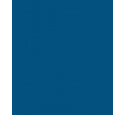
CRAC’H : 39/45
CRAC’H : Indochine
CRAC’H : Plan tombes cimetière
CARNAC : présentation
CARNAC : Monuments aux morts
CARNAC : 14/18
CARNAC : 39/45
CARNAC : Indochine
CARNAC : Algérie
CARNAC : Plan tombes cimetière
ETEL : présentation
ETEL : Monument aux morts
ETEL : 14/18
ETEL : 39/45
ETEL : INDOCHINE
ETEL : Plans des tombes au cimetière
ERDEVEN : présentation
ERDEVEN : Monument aux morts
ERDEVEN : 14/18
ERDEVEN : 39/45
ERDEVEN : Indochine
ERDEVEN : ALGERIE
ERDEVEN : plan tombes cimetière
ÎLE de HOËDIC : présentation
ÎLE de HOËDIC : Monument aux morts
ÎLE de HOUAT : Présentation
ÎLE de HOUAT : Monument aux morts
LA TRINITE SUR MER : présentation
LA TRINITE SUR MER : Monument aux morts
LA TRINITE SUR MER : 14/18
LA TRINITE SUR MER : 39/45
LA TRINITE SUR MER : Indochine