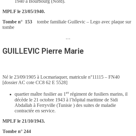
1940 a Bourbourg (Nord).
MPLF le 23/05/1940.
Tombe n° 153
tombe familiale Guillevic – Lego avec plaque sur
tombe
…
GUILLEVIC Pierre Marie
Né le 23/09/1905 à Locmariaquer, matricule n°11115 – FN40
[dossier AC cote CC8 62 E 5528]
er
quartier maître fusilier au 1
régiment de fusiliers marins, il
décède le 21 octobre 1943 à l’hôpital maritime de Sidi
Abdallah à Ferryville (Tunisie ) des suites de maladie
contractée en service.
MPLF le 21/10/1943.
Tombe n° 244