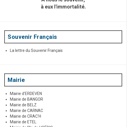
h
à eux l'immortalité.
e
p
o
u
r
:
Souvenir Français
La lettre du Souvenir Français
Mairie
Mairie d'ERDEVEN
Mairie de BANGOR
Mairie de BELZ
Mairie de CARNAC
Mairie de CRAC'H
Mairie de ETEL