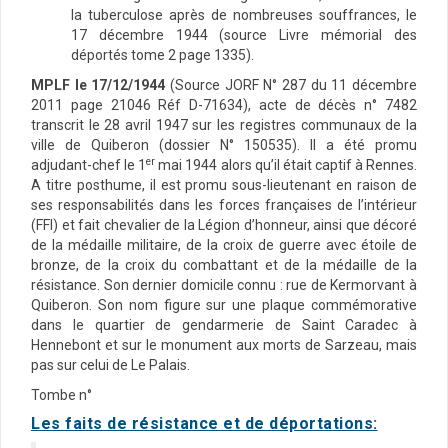
la tuberculose après de nombreuses souffrances, le
17 décembre 1944 (source Livre mémorial des
déportés tome 2 page 1335).
MPLF le 17/12/1944
(Source JORF N° 287 du 11 décembre
2011 page 21046 Réf D-71634), acte de décès n° 7482
transcrit le 28 avril 1947 sur les registres communaux de la
ville de Quiberon (dossier N° 150535). Il a été promu
er
adjudant-chef le 1
mai 1944 alors qu’il était captif à Rennes.
A titre posthume, il est promu sous-lieutenant en raison de
ses responsabilités dans les forces françaises de l’intérieur
(FFI) et fait chevalier de la Légion d’honneur, ainsi que décoré
de la médaille militaire, de la croix de guerre avec étoile de
bronze, de la croix du combattant et de la médaille de la
résistance. Son dernier domicile connu : rue de Kermorvant à
Quiberon. Son nom figure sur une plaque commémorative
dans le quartier de gendarmerie de Saint Caradec à
Hennebont et sur le monument aux morts de Sarzeau, mais
pas sur celui de Le Palais.
Tombe n°
Les faits de résistance et de déportations: