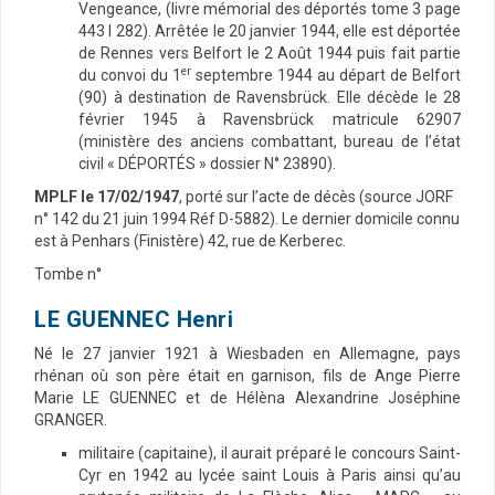
Vengeance, (livre mémorial des déportés tome 3 page
443 I 282). Arrêtée le 20 janvier 1944, elle est déportée
de Rennes vers Belfort le 2 Août 1944 puis fait partie
er
du convoi du 1
septembre 1944 au départ de Belfort
(90) à destination de Ravensbrück. Elle décède le 28
février 1945 à Ravensbrück matricule 62907
(ministère des anciens combattant, bureau de l’état
civil « DÉPORTÉS » dossier N° 23890).
MPLF le 17/02/1947
, porté sur l’acte de décès (source JORF
n° 142 du 21 juin 1994 Réf D-5882). Le dernier domicile connu
est à Penhars (Finistère) 42, rue de Kerberec.
Tombe n°
LE GUENNEC Henri
Né le 27 janvier 1921 à Wiesbaden en Allemagne, pays
rhénan où son père était en garnison, fils de Ange Pierre
Marie LE GUENNEC et de Hélèna Alexandrine Joséphine
GRANGER.
militaire (capitaine), il aurait préparé le concours Saint-
Cyr en 1942 au lycée saint Louis à Paris ainsi qu’au