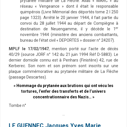
prytanée militaire de La Flèche. Alias « MARC » au
réseau « Vengeance » dont il était le responsable
quimpérois (Livre Mémorial des déportés tome 2 I 250
page 1323). Arrêté le 20 janvier 1944, il fait partie du
convoi du 28 juillet 1944 au départ de Compiègne à
er
destination de Neuengamme, il y décède le 1
novembre 1944 (ministère des anciens combattants,
bureau de l’état civil « DEPORTES » dossier n° 24207).
MPLF le 17/02/1947
, mention porté sur l’acte de décès
40/29 (source JORF n° 142 du 21 juin 1994 Réf D-5883). Le
dernier domicile connu est à Penhars (Finistère) 42, rue de
Kerberec. Son nom et son prénom sont inscrits sur une
plaque commémorative au prytanée militaire de La Flèche
(passage Descartes).
« Hommage du prytanée aux brutions qui ont vécu les
tortures, l’enfer des transferts et de l’univers
concentrationnaire des Nazis… »
Tombe n°
…
LE GUENNEC Jacques Yves Marie