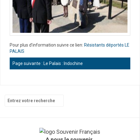
Pour plus d’information suivre ce lien:
Résistants déportés LE
PALAIS
Page suivante :
Le Palais : Indochine
R
e
c
h
e
r
c
A nous le souvenir,