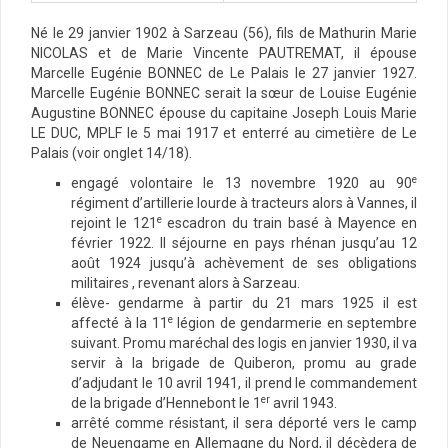
Né le 29 janvier 1902 à Sarzeau (56), fils de Mathurin Marie
NICOLAS et de Marie Vincente PAUTREMAT, il épouse
Marcelle Eugénie BONNEC de Le Palais le 27 janvier 1927.
Marcelle Eugénie BONNEC serait la sœur de Louise Eugénie
Augustine BONNEC épouse du capitaine Joseph Louis Marie
LE DUC, MPLF le 5 mai 1917 et enterré au cimetière de Le
Palais (voir onglet 14/18).
e
engagé volontaire le 13 novembre 1920 au 90
régiment d’artillerie lourde à tracteurs alors à Vannes, il
e
rejoint le 121
escadron du train basé à Mayence en
février 1922. Il séjourne en pays rhénan jusqu’au 12
août 1924 jusqu’à achèvement de ses obligations
militaires , revenant alors à Sarzeau.
élève- gendarme à partir du 21 mars 1925 il est
e
affecté à la 11
légion de gendarmerie en septembre
suivant. Promu maréchal des logis en janvier 1930, il va
servir à la brigade de Quiberon, promu au grade
d’adjudant le 10 avril 1941, il prend le commandement
er
de la brigade d’Hennebont le 1
avril 1943.
arrêté comme résistant, il sera déporté vers le camp
de Neuengame en Allemagne du Nord, il décèdera de