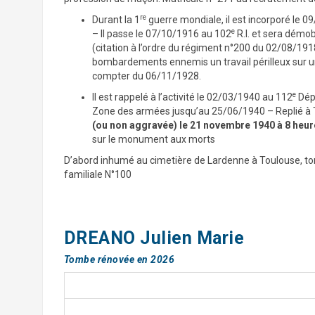
re
Durant la 1
guerre mondiale, il est incorporé le 
e
– Il passe le 07/10/1916 au 102
R.I. et sera démob
(citation à l’ordre du régiment n°200 du 02/08/1918
bombardements ennemis un travail périlleux sur une
compter du 06/11/1928.
e
Il est rappelé à l’activité le 02/03/1940 au 112
Dépô
Zone des armées jusqu’au 25/06/1940 – Replié à T
(ou non aggravée) le 21 novembre 1940 à 8 heur
sur le monument aux morts
D’abord inhumé au cimetière de Lardenne à Toulouse, to
familiale N°100
DREANO Julien Marie
Tombe rénovée en 2026