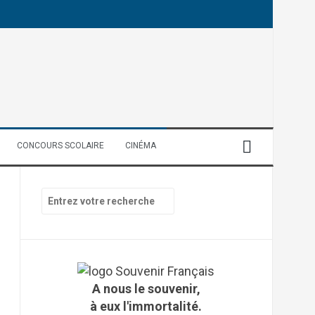
CONCOURS SCOLAIRE
CINÉMA
R
e
c
h
e
r
c
A nous le souvenir,
h
à eux l'immortalité.
e