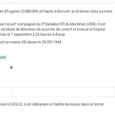
 et d’Eugénie LESNEVEN, et habite à Kerroch en Erdeven chez sa mère
e
e
sert à la 6
compagnie du 2
Bataillon FFI du Morbihan (ORA). Il est
combats de libération de la poche de Lorient et évacué à l’hôpital
décès le 1 septembre à 22 heures à Auray
crit en mairie d’Erdeven le 29/09/1944.
EVEN
*
ée LE ROLLE, il est célibataire et habite Kerouriec dans la ferme