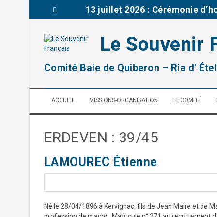
A
13 juillet 2026 : Cérémonie d’
l
l
Brèves de la délégation du Mor
e
Le Souvenir 
r
03 juillet : Journée mémoriell
a
u
remise prix à la classe de CM2
Comité Baie de Quiberon – Ria d' Étel
c
o
2026: Rénovation d’une tombe 
n
ACCUEIL
MISSIONS-ORGANISATION
LE COMITÉ
t
14 juillet 2026 : Cérémonie fêt
e
n
u
ERDEVEN : 39/45
LAMOUREC Étienne
Né le 28/04/1896 à Kervignac, fils de Jean Maire et de M
profession de maçon. Matricule n° 271 au recrutement d