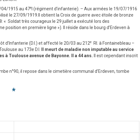
e
09/04/1915 au 47
I (régiment d’infanterie). – Aux armées le 19/07/1916
ilisé le 27/09/1919.Il obtient la Croix de guerre avec étoile de bronze
: « Soldat très courageux le 29 juillet a exécuté lors des
 position en première ligne »). Il réside dans le bourg d’Erdeven à
e
t d’Infanterie (D.I.) et affecté le 20/03 au 212
RI. à Fontainebleau –
oulouse au 173e D.I.
Il meurt de maladie non imputable au service
es à Toulouse avenue de Bayonne. Il a 44 ans.
Il est cependant inscrit
mbe n°90, il repose dans le cimetière communal d’Erdeven, tombe
*