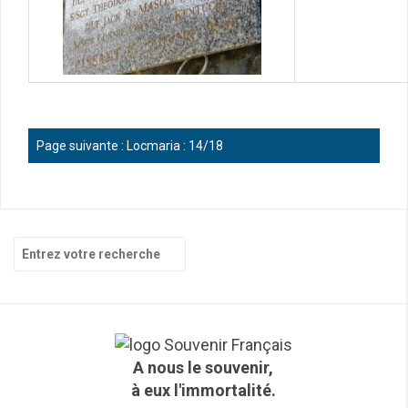
Page suivante :
Locmaria : 14/18
R
e
c
h
e
r
c
A nous le souvenir,
h
à eux l'immortalité.
e