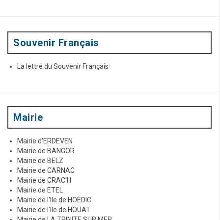
p
o
u
r
:
Souvenir Français
La lettre du Souvenir Français
Mairie
Mairie d'ERDEVEN
Mairie de BANGOR
Mairie de BELZ
Mairie de CARNAC
Mairie de CRAC'H
Mairie de ETEL
Mairie de l'Ile de HOËDIC
Mairie de l'Ile de HOUAT
Mairie de LA TRINITE SUR MER