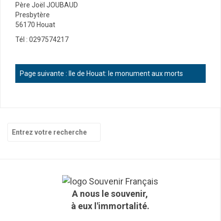
Père Joël JOUBAUD
Presbytère
56170 Houat
Tél : 0297574217
Page suivante :
Ile de Houat: le monument aux morts
R
e
c
h
e
r
c
A nous le souvenir,
h
à eux l'immortalité.
e
p