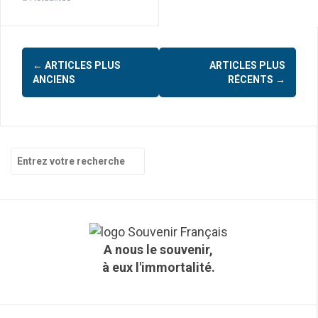
←
ARTICLES PLUS
ARTICLES PLUS
N
ANCIENS
RÉCENTS
→
a
v
i
R
g
e
c
a
h
t
e
r
i
c
A nous le souvenir,
h
o
à eux l'immortalité.
e
n
p
o
d
u