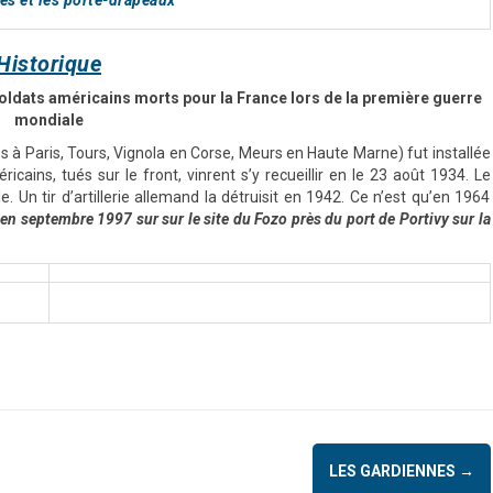
tés et les porte-drapeaux
Historique
oldats américains morts pour la France lors de la première guerre
mondiale
es à Paris, Tours, Vignola en Corse, Meurs en Haute Marne) fut installée
icains, tués sur le front, vinrent s’y recueillir en le 23 août 1934. Le
Un tir d’artillerie allemand la détruisit en 1942. Ce n’est qu’en 1964
e en septembre 1997 sur sur le site du Fozo près du port de Portivy sur la
LES GARDIENNES
→