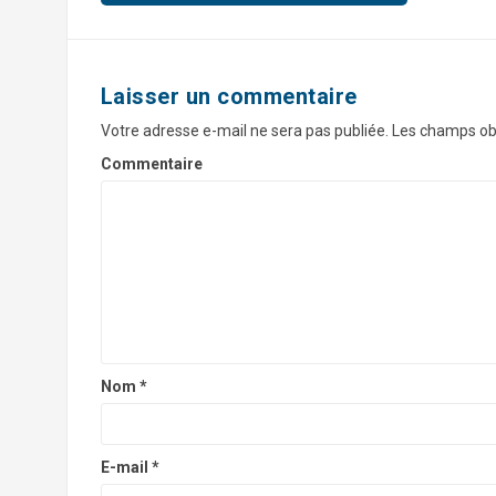
a
v
i
Laisser un commentaire
g
Votre adresse e-mail ne sera pas publiée.
Les champs obl
a
Commentaire
t
i
o
n
d
'
Nom
*
a
r
E-mail
*