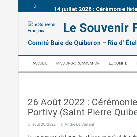
A
14 juillet 2026 : Cérémonie fêt
l
l
e
13 juillet 2026 : Cérémonie d’
Le Souvenir 
r
a
Brèves de la délégation du Mor
u
Comité Baie de Quiberon – Ria d' Étel
c
o
03 juillet : Journée mémoriell
n
ACCUEIL
MISSIONS-ORGANISATION
LE COMITÉ
t
remise prix à la classe de CM2
e
n
u
2026: Rénovation d’une tombe 
26 Août 2022 : Cérémonie 
Portivy (Saint Pierre Quib
août 28, 2022
André Le Vaillant
La cérémonie de la borne de la terre sacrée s’est déro