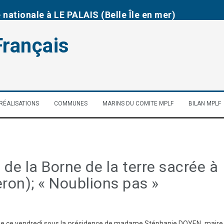
e nationale à LE PALAIS (Belle Île en mer)
hommage aux fusillés du Fort de Penthièvre
Français
bihan (DG 56) Juin 2026
e concours scolaire 2025-2026
RÉALISATIONS
COMMUNES
MARINS DU COMITE MPLF
BILAN MPLF
 de Notre Dame des Fleurs de Plouharnel
dans le cimetière d’Erdeven
de la Borne de la terre sacrée à
eron); « Noublions pas »
ulée ce vendredi sous la présidence de madame Stéphanie DOYEN, maire