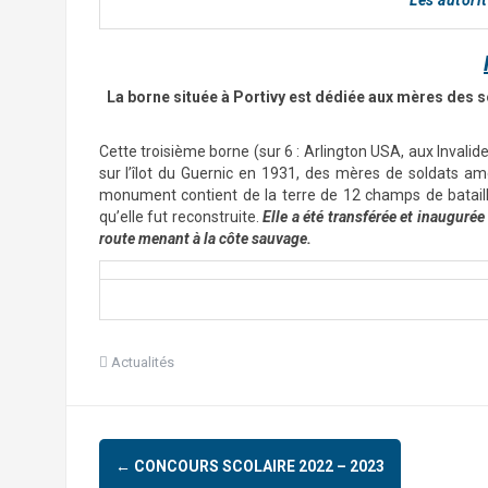
Les autori
La borne située à Portivy
est dédiée aux mères des s
Cette troisième borne (sur 6 : Arlington USA, aux Invalid
sur l’îlot du Guernic en 1931, des mères de soldats amér
monument contient de la terre de 12 champs de bataille. 
qu’elle fut reconstruite.
Elle a été transférée et inauguré
route menant à la côte sauvage.
Actualités
←
CONCOURS SCOLAIRE 2022 – 2023
N