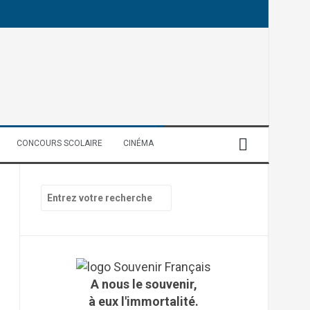
CONCOURS SCOLAIRE
CINÉMA
R
e
c
h
e
r
c
A nous le souvenir,
h
à eux l'immortalité.
e