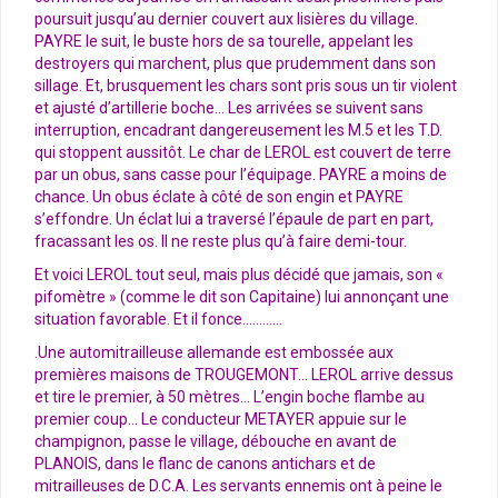
poursuit jusqu’au dernier couvert aux lisières du village.
PAYRE le suit, le buste hors de sa tourelle, appelant les
destroyers qui marchent, plus que prudemment dans son
sillage. Et, brusquement les chars sont pris sous un tir violent
et ajusté d’artillerie boche… Les arrivées se suivent sans
interruption, encadrant dangereusement les M.5 et les T.D.
qui stoppent aussitôt. Le char de LEROL est couvert de terre
par un obus, sans casse pour l’équipage. PAYRE a moins de
chance. Un obus éclate à côté de son engin et PAYRE
s’effondre. Un éclat lui a traversé l’épaule de part en part,
fracassant les os. Il ne reste plus qu’à faire demi-tour.
Et voici LEROL tout seul, mais plus décidé que jamais, son «
pifomètre » (comme le dit son Capitaine) lui annonçant une
situation favorable. Et il fonce…………
.Une automitrailleuse allemande est embossée aux
premières maisons de TROUGEMONT… LEROL arrive dessus
et tire le premier, à 50 mètres… L’engin boche flambe au
premier coup… Le conducteur METAYER appuie sur le
champignon, passe le village, débouche en avant de
PLANOIS, dans le flanc de canons antichars et de
mitrailleuses de D.C.A. Les servants ennemis ont à peine le