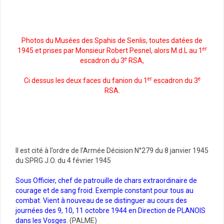
Photos du Musées des Spahis de Senlis, toutes datées de
er
1945 et prises par Monsieur Robert Pesnel, alors M.d.L au 1
e
escadron du 3
RSA,
er
e
Ci dessus les deux faces du fanion du 1
escadron du 3
RSA.
Il est cité à l’ordre de l’Armée Décision N°279 du 8 janvier 1945
du SPRG J.O. du 4 février 1945
Sous Officier, chef de patrouille de chars extraordinaire de
courage et de sang froid. Exemple constant pour tous au
combat. Vient à nouveau de se distinguer au cours des
journées des 9, 10, 11 octobre 1944 en Direction de PLANOIS
dans les Vosges.
(PALME)