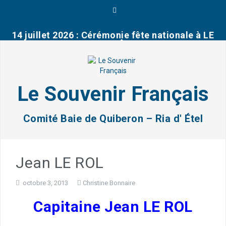
A
l
l
14 juillet 2026 : Cérémonie fête nationale à LE
e
PALAIS (Belle Île en mer)
r
a
u
13 juillet 2026 : Cérémonie d’hommage aux
c
fusillés du Fort de Penthièvre
o
Le Souvenir Français
n
Brèves de la délégation du Morbihan (DG 56)
t
Juin 2026
e
Comité Baie de Quiberon – Ria d' Étel
n
u
03 juillet : Journée mémorielle concours
scolaire 2025-2026
Jean LE ROL
remise prix à la classe de CM2 de Notre Dame
des Fleurs de Plouharnel
octobre 3, 2013
Christine Bonnaire
Capitaine Jean LE ROL
2026: Rénovation d’une tombe dans le
cimetière d’Erdeven