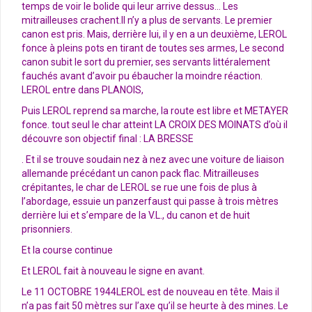
temps de voir le bolide qui leur arrive dessus… Les
mitrailleuses crachent.Il n’y a plus de servants. Le premier
canon est pris. Mais, derrière lui, il y en a un deuxième, LEROL
fonce à pleins pots en tirant de toutes ses armes, Le second
canon subit le sort du premier, ses servants littéralement
fauchés avant d’avoir pu ébaucher la moindre réaction.
LEROL entre dans PLANOIS,
Puis LEROL reprend sa marche, la route est libre et METAYER
fonce. tout seul le char atteint LA CROIX DES MOINATS d’où il
découvre son objectif final : LA BRESSE
. Et il se trouve soudain nez à nez avec une voiture de liaison
allemande précédant un canon pack flac. Mitrailleuses
crépitantes, le char de LEROL se rue une fois de plus à
l’abordage, essuie un panzerfaust qui passe à trois mètres
derrière lui et s’empare de la V.L., du canon et de huit
prisonniers.
Et la course continue
Et LEROL fait à nouveau le signe en avant.
Le 11 OCTOBRE 1944LEROL est de nouveau en tête. Mais il
n’a pas fait 50 mètres sur l’axe qu’il se heurte à des mines. Le