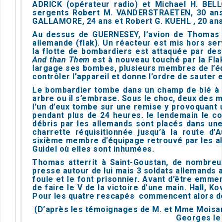
ADRICK (opérateur radio) et Michael H. BELL
sergents Robert M. VANDERSTRAETEN, 30 ans,
GALLAMORE, 24 ans et Robert G. KUEHL , 20 ans 
Au dessus de GUERNESEY, l’avion de Thomas 
allemande (flak). Un réacteur est mis hors ser
la flotte de bombardiers est attaquée par de
And than Them
est à nouveau touché par la Flak
largage ses bombes, plusieurs membres de l’
contrôler l’appareil et donne l’ordre de sauter 
Le bombardier tombe dans un champ de blé à 
arbre ou il s’embrase. Sous le choc, deux des 
l’un d’eux tombe sur une remise y provoquant 
pendant plus de 24 heures. le lendemain le co
débris par les allemands sont placés dans un
charrette réquisitionnée jusqu’à la route d’A
sixième membre d’équipage retrouvé par les al
Guidel où elles sont inhumées.
Thomas atterrit à Saint-Goustan, de nombreu
presse autour de lui mais 3 soldats allemands a
foule et le font prisonnier. Avant d’être emmen
de faire le V de la victoire d’une main. Hall, K
Pour les quatre rescapés commencent alors de
(D’après les témoignages de M. et Mme Moisan 
Georges le