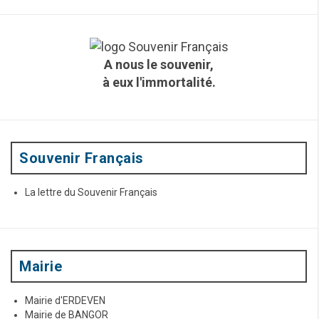
h
e
r
c
A nous le souvenir,
h
à eux l'immortalité.
e
p
o
u
r
:
Souvenir Français
La lettre du Souvenir Français
Mairie
Mairie d'ERDEVEN
Mairie de BANGOR