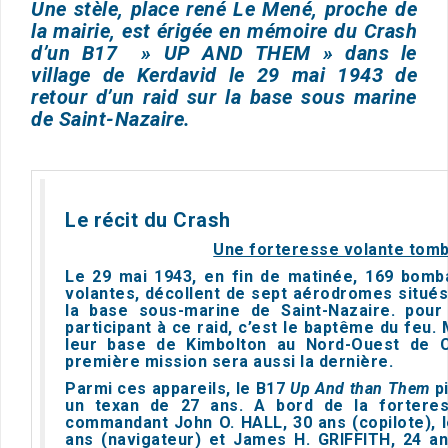
Une stèle, place rené Le Mené,
proche de
la mairie, est érigée en mémoire du Crash
d’un B17 » UP AND THEM » dans le
village de Kerdavid le 29 mai 1943 de
retour d’un raid sur la base sous marine
de Saint-Nazaire.
Le récit du Crash
Une forteresse volante tomb
Le 29 mai 1943, en fin de matinée, 169 bomb
volantes, décollent de sept aérodromes situés d
la base sous-marine de Saint-Nazaire. pour
participant à ce raid, c’est le baptême du feu.
leur base de Kimbolton au Nord-Ouest de C
première mission sera aussi la dernière.
Parmi ces appareils, le B17
Up And than Them
p
un texan de 27 ans. A bord de la forteres
commandant John O. HALL, 30 ans (copilote), l
ans (navigateur) et James H. GRIFFITH, 24 an