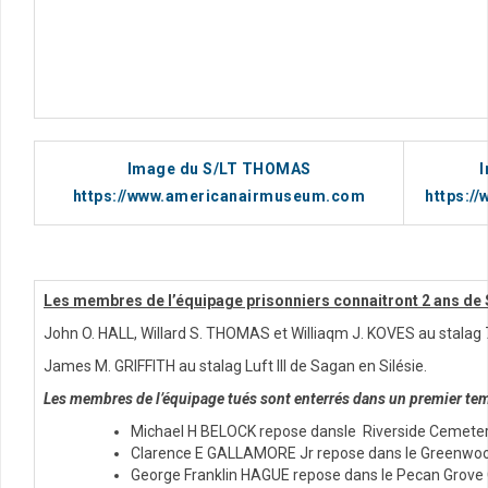
Image du S/LT THOMAS
https://www.americanairmuseum.com
https:/
Les membres de l’équipage prisonniers connaitront 2 ans de 
John O. HALL, Willard S. THOMAS et Williaqm J. KOVES au stalag
James M. GRIFFITH au stalag Luft III de Sagan en Silésie.
Les membres de l’équipage
tués
sont enterrés dans un premier temp
Michael H BELOCK repose dansle Riverside Cemeter
Clarence E GALLAMORE Jr repose dans le Greenwo
George Franklin HAGUE repose dans le Pecan Grove