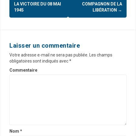
LA VICTOIRE DU 08 MAI
COMPAGNON DE LA
v
1945
LIBÉRATION
→
i
g
a
Laisser un commentaire
t
Votre adresse e-mail ne sera pas publiée.
Les champs
i
obligatoires sont indiqués avec
*
o
Commentaire
n
d
'
a
r
t
Nom
*