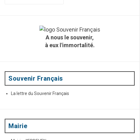
e
c
h
e
r
c
A nous le souvenir,
h
à eux l'immortalité.
e
p
o
u
r
:
Souvenir Français
La lettre du Souvenir Français
Mairie