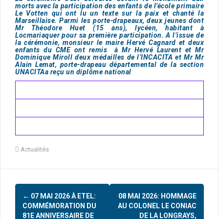
morts avec la participation des enfants de l’école primaire
Le Votten qui ont lu un texte sur la paix et chanté la
Marseillaise. Parmi les porte-drapeaux, deux jeunes dont
Mr Théodore Huet (15 ans), lycéen, habitant à
Locmariaquer pour sa première participation. A l’issue de
la cérémonie, monsieur le maire Hervé Cagnard et deux
enfants du CME ont remis à Mr Hervé Laurent et Mr
Dominique Miroll deux médailles de l’INCACITA et Mr Mr
Alain Lemat, porte-drapeau départemental de la section
UNACITAa reçu un diplôme national
Actualités
←
07 MAI 2026 À ETEL:
08 MAI 2026: HOMMAGE
N
COMMÉMORATION DU
AU COLONEL LE CONIAC
a
81E ANNIVERSAIRE DE
DE LA LONGRAYS,