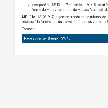
e
Incorporé au 48
RI le 17 décembre 1914, il est aff
ferme du Metz , commune de Moussy Verneuil, dan
MPLF le 16/10/1917
, jugement rendu par le tribunal de 
restitué à la famille lors du convoi funéraire du vendredi
Tombe n°
Page suivante :
Bangor : 39/45