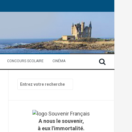
CONCOURS SCOLAIRE
CINÉMA
R
e
c
h
e
r
c
A nous le souvenir,
h
à eux l'immortalité.
e