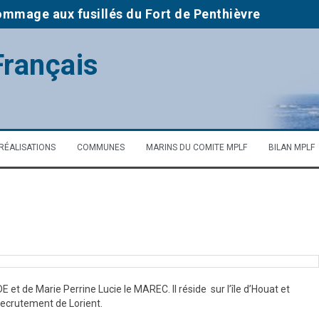
hommage aux fusillés du Fort de Penthièvre
bihan (DG 56) Juin 2026
Français
e concours scolaire 2025-2026
 de Notre Dame des Fleurs de Plouharnel
dans le cimetière d’Erdeven
RÉALISATIONS
COMMUNES
MARINS DU COMITE MPLF
BILAN MPLF
e nationale à LE PALAIS (Belle Île en mer)
et de Marie Perrine Lucie le MAREC. Il réside sur l’île d’Houat et
 recrutement de Lorient.