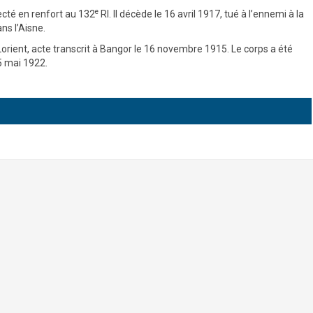
e
ecté en renfort au 132
RI. Il décède le 16 avril 1917, tué à l’ennemi à la
s l’Aisne.
Lorient, acte transcrit à Bangor le 16 novembre 1915. Le corps a été
 5 mai 1922.