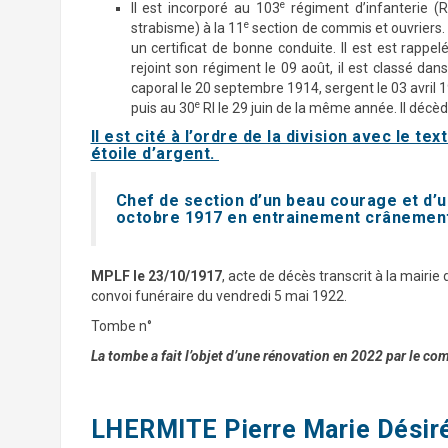
e
Il est incorporé au 103
régiment d’infanterie (RI
e
strabisme) à la 11
section de commis et ouvriers. 
un certificat de bonne conduite. Il est est rappelé
rejoint son régiment le 09 août, il est classé d
caporal le 20 septembre 1914, sergent le 03 avril 
e
puis au 30
RI le 29 juin de la même année. Il décèd
Il est cité à l’ordre de la division avec le t
étoile d’argent.
Chef de section d’un beau courage et d’u
octobre 1917 en entrainement crânement 
MPLF le 23/10/1917
, acte de décès transcrit à la mairie 
convoi funéraire du vendredi 5 mai 1922.
Tombe n°
La tombe a fait l’objet d’une rénovation en 2022 par le com
LHERMITE Pierre Marie Désir