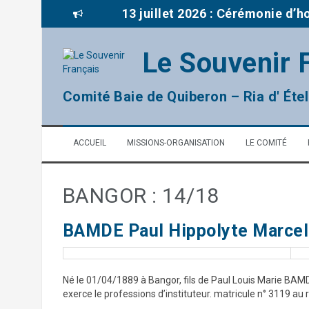
A
13 juillet 2026 : Cérémonie d’
l
l
Brèves de la délégation du Mor
e
Le Souvenir 
r
03 juillet : Journée mémoriell
a
u
remise prix à la classe de CM2
Comité Baie de Quiberon – Ria d' Étel
c
o
2026: Rénovation d’une tombe 
n
ACCUEIL
MISSIONS-ORGANISATION
LE COMITÉ
t
14 juillet 2026 : Cérémonie fêt
e
n
u
BANGOR : 14/18
BAMDE Paul Hippolyte Marcel
Né le 01/04/1889 à Bangor, fils de Paul Louis Marie BAMDE 
exerce le professions d’instituteur. matricule n° 3119 au