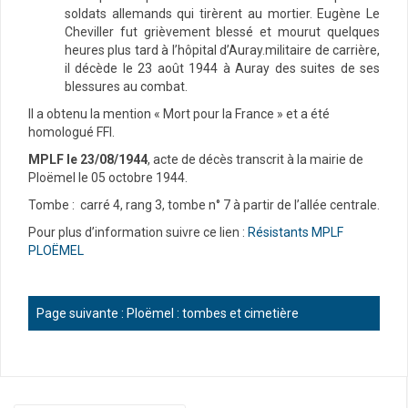
soldats allemands qui tirèrent au mortier. Eugène Le
Cheviller fut grièvement blessé et mourut quelques
heures plus tard à l’hôpital d’Auray.militaire de carrière,
il décède le 23 août 1944 à Auray des suites de ses
blessures au combat.
Il a obtenu la mention « Mort pour la France » et a été
homologué FFI.
MPLF le 23/08/1944
, acte de décès transcrit à la mairie de
Ploëmel le 05 octobre 1944.
Tombe : carré 4, rang 3, tombe n° 7 à partir de l’allée centrale.
Pour plus d’information suivre ce lien :
Résistants MPLF
PLOËMEL
Page suivante :
Ploëmel : tombes et cimetière