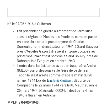
Né le 04/06/1916 à Quiberon.
fait prisonnier de guerre au moment de l’armistice
ans la région de Nantes
d
, il s’évade du camp et passe
en zone libre sous le pseudonyme de Charlot
Dumoulin, nommé instituteur en 1941 à Saint Sauveur
près d’Argelès Gazost, il revient en zone occupée au
printemps 1942 et est nommé à Saint Gouvry près de
Rohan puis à Evriguet en octobre 1943,
Il entre dans la résistance avec son beau-père André
GUILLO (voir ci dessous) et le frère de ce dernier
Téophile, il est arrêté comme otage le matin du 20
ors de la
rafle de Guilliers
janvier 1944
, déporté de
l
.
Compiègne le 22 mars 1944 vers le KL Mauthausen le
Matricule: 60034.
25 mars 1944,
Il décède le 4 mai
1945 à Gusen en Autriche.
MPLF le 04/05/1945.