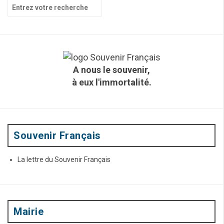
R
e
c
h
e
r
c
A nous le souvenir,
h
à eux l'immortalité.
e
p
o
u
r
:
Souvenir Français
La lettre du Souvenir Français
Mairie