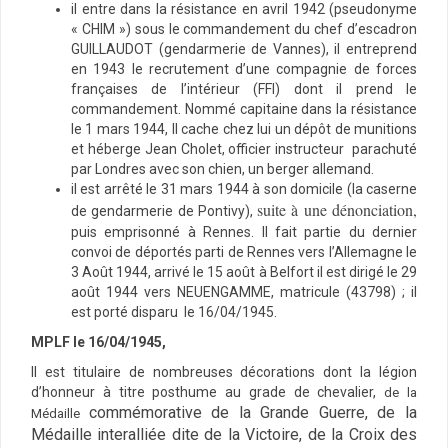
il entre dans la résistance en avril 1942 (pseudonyme
« CHIM ») sous le commandement du chef d’escadron
GUILLAUDOT (gendarmerie de Vannes), il entreprend
en 1943 le recrutement d’une compagnie de forces
françaises de l’intérieur (FFI) dont il prend le
commandement. Nommé capitaine dans la résistance
le 1 mars 1944,
Il
cache chez lui un dépôt de munitions
et héberge Jean Cholet, officier instructeur parachuté
par Londres avec son chien, un berger allemand.
il est arrêté le 31 mars 1944 à son domicile (
la caserne
suite à une dénonciation,
de gendarmerie de Pontivy)
,
puis emprisonné à Rennes. Il fait partie du dernier
convoi de déportés parti de Rennes vers l’Allemagne le
3 Août 1944, arrivé le 15 août à Belfort il est dirigé le 29
août 1944 vers NEUENGAMME, matricule (43798) ; il
est porté disparu le 16/04/1945.
MPLF le 16/04/1945,
Il est titulaire de nombreuses décorations dont la légion
d’honneur à titre posthume au grade de chevalier,
de la
commémorative de la Grande Guerre, de la
Médaille
Médaille interalliée dite de la Victoire, de la Croix des