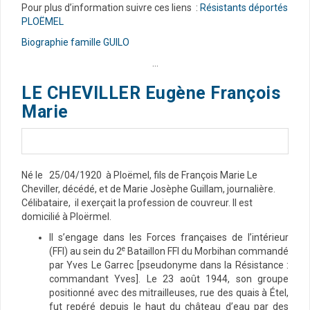
Pour plus d’information suivre ces liens :
Résistants déportés
PLOËMEL
Biographie famille GUILO
…
LE CHEVILLER
Eugène François
Marie
Né le 25/04/1920 à Ploëmel, fils de François Marie Le
Cheviller, décédé, et de Marie Josèphe Guillam, journalière.
Célibataire, il exerçait la profession de couvreur. Il est
domicilié à Ploërmel.
ll s’engage dans les Forces françaises de l’intérieur
e
(FFI) au sein du 2
Bataillon FFI du Morbihan commandé
par Yves Le Garrec [pseudonyme dans la Résistance :
commandant Yves]. Le 23 août 1944, son groupe
positionné avec des mitrailleuses, rue des quais à Étel,
fut repéré depuis le haut du château d’eau par des