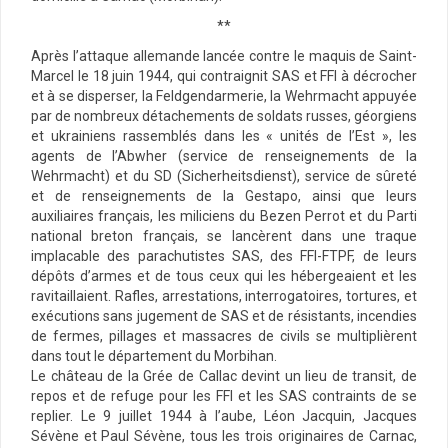
**
Après l’attaque allemande lancée contre le maquis de Saint-
Marcel le 18 juin 1944, qui contraignit SAS et FFI à décrocher
et à se disperser, la Feldgendarmerie, la Wehrmacht appuyée
par de nombreux détachements de soldats russes, géorgiens
et ukrainiens rassemblés dans les « unités de l’Est », les
agents de l’Abwher (service de renseignements de la
Wehrmacht) et du SD (Sicherheitsdienst), service de sûreté
et de renseignements de la Gestapo, ainsi que leurs
auxiliaires français, les miliciens du Bezen Perrot et du Parti
national breton français, se lancèrent dans une traque
implacable des parachutistes SAS, des FFI-FTPF, de leurs
dépôts d’armes et de tous ceux qui les hébergeaient et les
ravitaillaient. Rafles, arrestations, interrogatoires, tortures, et
exécutions sans jugement de SAS et de résistants, incendies
de fermes, pillages et massacres de civils se multiplièrent
dans tout le département du Morbihan.
Le château de la Grée de Callac devint un lieu de transit, de
repos et de refuge pour les FFI et les SAS contraints de se
replier. Le 9 juillet 1944 à l’aube, Léon Jacquin, Jacques
Sévène et Paul Sévène, tous les trois originaires de Carnac,