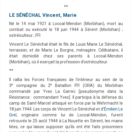
**
LE SÉNÉCHAL Vincent, Marie
Né le 14 mai 1921 à Locoal-Mendon (Morbihan), mort au
combat ou exécuté le 18 juin 1944 à Sérent (Morbihan) ;
ostréiculteur ; FFI.
Vincent Le Sénéchal était le fils de Louis Marie Le Sénéchal,
terrassier, et de Marie Le Borgne, ménagère. Célibataire, il
était domicilié chez ses parents à Locoal-Mendon
(Morbihan), où il exerçait la profession d’ostréiculteur.
**
Il rallia les Forces françaises de l’intérieur au sein de la
e
e
3
compagnie du 2
Bataillon FFI (ORA) du Morbihan
commandé par Yves La Garrec [pseudonyme dans la
Résistance : commandant Yves]. Il participa à la défense du
camp de Saint-Marcel attaqué en force par la Wehrmacht le
18 juin 1944. Les corps de Vincent Le Sénéchal et d’
Émilien Le
Grel
, originaire comme lui de Locoal-Mendon, furent
retrouvés le 25 août 1944 à La Nouette en Sérent, les mains
liées, ce qui laisse supposer qu’ils ont été faits prisonniers