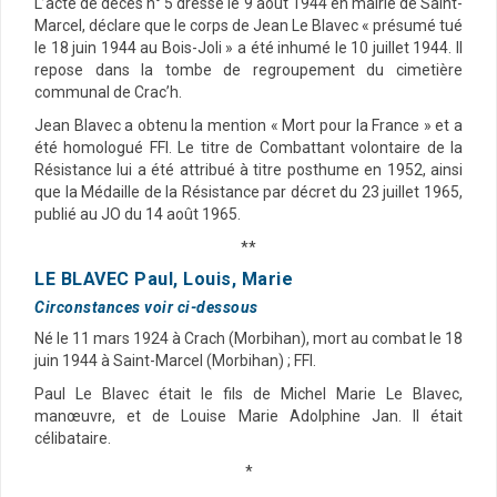
L’acte de décès n° 5 dressé le 9 août 1944 en mairie de Saint-
Marcel, déclare que le corps de Jean Le Blavec « présumé tué
le 18 juin 1944 au Bois-Joli » a été inhumé le 10 juillet 1944. Il
repose dans la tombe de regroupement du cimetière
communal de Crac’h.
Jean Blavec a obtenu la mention « Mort pour la France » et a
été homologué FFI. Le titre de Combattant volontaire de la
Résistance lui a été attribué à titre posthume en 1952, ainsi
que la Médaille de la Résistance par décret du 23 juillet 1965,
publié au JO du 14 août 1965.
**
LE BLAVEC Paul, Louis, Marie
Circonstances voir ci-dessous
Né le 11 mars 1924 à Crach (Morbihan), mort au combat le 18
juin 1944 à Saint-Marcel (Morbihan) ; FFI.
Paul Le Blavec était le fils de Michel Marie Le Blavec,
manœuvre, et de Louise Marie Adolphine Jan. Il était
célibataire.
*