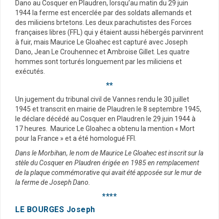
Dano au Cosquer en Plaudren, lorsqu’au matin du 29 juin
1944 la ferme est encerclée par des soldats allemands et
des miliciens brtetons. Les deux parachutistes des Forces
françaises libres (FFL) qui y étaient aussi hébergés parvinrent
à fuir, mais Maurice Le Gloahec est capturé avec Joseph
Dano, Jean Le Crouhennec et Ambroise Gillet. Les quatre
hommes sont torturés longuement par les miliciens et
exécutés.
**
Un jugement du tribunal civil de Vannes rendu le 30 juillet
1945 et transcrit en mairie de Plaudren le 8 septembre 1945,
le déclare décédé au Cosquer en Plaudren le 29 juin 1944 à
17 heures. Maurice Le Gloahec a obtenu la mention « Mort
pour la France » et a été homologué FFI.
Dans le Morbihan, le nom de Maurice Le Gloahec est inscrit sur la
stèle du Cosquer en Plaudren érigée en 1985 en remplacement
de la plaque commémorative qui avait été apposée sur le mur de
la ferme de Joseph Dano.
****
LE BOURGES Joseph