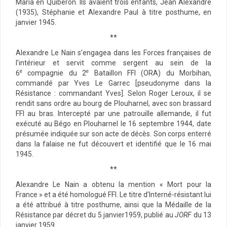
Maria en Quiberon. Ils avaient trois enfants, Jean Alexandre
(1935), Stéphanie et Alexandre Paul à titre posthume, en
janvier 1945.
**
Alexandre Le Nain s’engagea dans les Forces françaises de
l’intérieur et servit comme sergent au sein de la
e
e
6
compagnie du 2
Bataillon FFI (ORA) du Morbihan,
commandé par Yves Le Garrec [pseudonyme dans la
Résistance : commandant Yves]. Selon Roger Leroux, il se
rendit sans ordre au bourg de Plouharnel, avec son brassard
FFI au bras. Intercepté par une patrouille allemande, il fut
exécuté au Bégo en Plouharnel le 16 septembre 1944, date
présumée indiquée sur son acte de décès. Son corps enterré
dans la falaise ne fut découvert et identifié que le 16 mai
1945.
**
Alexandre Le Nain a obtenu la mention « Mort pour la
France » et a été homologué FFI. Le titre d’Interné-résistant lui
a été attribué à titre posthume, ainsi que la Médaille de la
Résistance par décret du 5 janvier1959, publié au
JORF
du 13
janvier 1959.