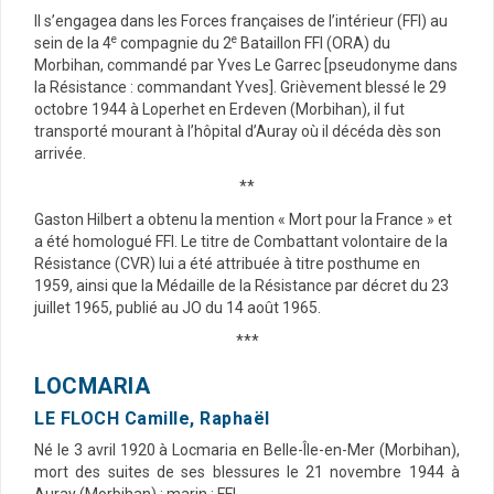
Il s’engagea dans les Forces françaises de l’intérieur (FFI) au
e
e
sein de la 4
compagnie du 2
Bataillon FFI (ORA) du
Morbihan, commandé par Yves Le Garrec [pseudonyme dans
la Résistance : commandant Yves]. Grièvement blessé le 29
octobre 1944 à Loperhet en Erdeven (Morbihan), il fut
transporté mourant à l’hôpital d’Auray où il décéda dès son
arrivée.
**
Gaston Hilbert a obtenu la mention « Mort pour la France » et
a été homologué FFI. Le titre de Combattant volontaire de la
Résistance (CVR) lui a été attribuée à titre posthume en
1959, ainsi que la Médaille de la Résistance par décret du 23
juillet 1965, publié au JO du 14 août 1965.
***
LOCMARIA
LE FLOCH Camille, Raphaël
Né le 3 avril 1920 à Locmaria en Belle-Île-en-Mer (Morbihan),
mort des suites de ses blessures le 21 novembre 1944 à