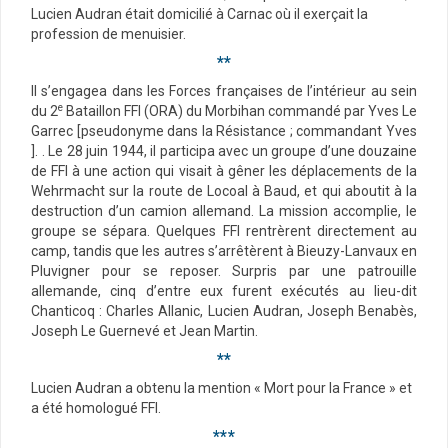
Lucien Audran était domicilié à Carnac où il exerçait la
profession de menuisier.
**
Il s’engagea dans les Forces françaises de l’intérieur au sein
e
du 2
Bataillon FFI (ORA) du Morbihan commandé par Yves Le
Garrec [pseudonyme dans la Résistance ; commandant Yves
]. . Le 28 juin 1944, il participa avec un groupe d’une douzaine
de FFI à une action qui visait à gêner les déplacements de la
Wehrmacht sur la route de Locoal à Baud, et qui aboutit à la
destruction d’un camion allemand. La mission accomplie, le
groupe se sépara. Quelques FFI rentrèrent directement au
camp, tandis que les autres s’arrêtèrent à Bieuzy-Lanvaux en
Pluvigner pour se reposer. Surpris par une patrouille
allemande, cinq d’entre eux furent exécutés au lieu-dit
Chanticoq : Charles Allanic, Lucien Audran, Joseph Benabès,
Joseph Le Guernevé et Jean Martin.
**
Lucien Audran a obtenu la mention « Mort pour la France » et
a été homologué FFI.
***