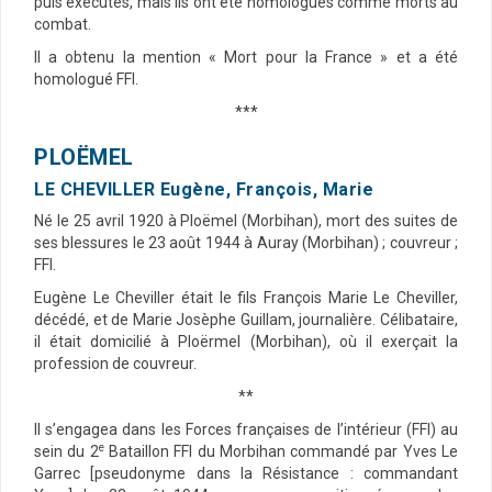
puis exécutés, mais ils ont été homologués comme morts au
combat.
Il a obtenu la mention « Mort pour la France » et a été
homologué FFI.
***
PLOËMEL
LE CHEVILLER Eugène, François, Marie
Né le 25 avril 1920 à Ploëmel (Morbihan), mort des suites de
ses blessures le 23 août 1944 à Auray (Morbihan) ; couvreur ;
FFI.
Eugène Le Cheviller était le fils François Marie Le Cheviller,
décédé, et de Marie Josèphe Guillam, journalière. Célibataire,
il était domicilié à Ploërmel (Morbihan), où il exerçait la
profession de couvreur.
**
Il s’engagea dans les Forces françaises de l’intérieur (FFI) au
e
sein du 2
Bataillon FFI du Morbihan commandé par Yves Le
Garrec [pseudonyme dans la Résistance : commandant