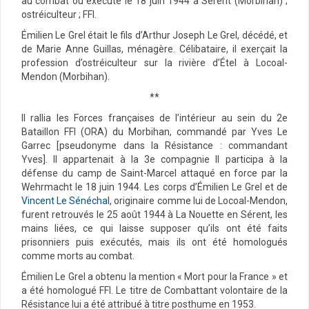
au combat ou exécuté le 18 juin 1944 à Sérent (Morbihan) ;
ostréiculteur ; FFI.
Émilien Le Grel était le fils d’Arthur Joseph Le Grel, décédé, et
de Marie Anne Guillas, ménagère. Célibataire, il exerçait la
profession d’ostréiculteur sur la rivière d’Étel à Locoal-
Mendon (Morbihan).
**
Il rallia les Forces françaises de l’intérieur au sein du 2e
Bataillon FFI (ORA) du Morbihan, commandé par Yves Le
Garrec [pseudonyme dans la Résistance : commandant
Yves]. Il appartenait à la 3e compagnie Il participa à la
défense du camp de Saint-Marcel attaqué en force par la
Wehrmacht le 18 juin 1944. Les corps d’Émilien Le Grel et de
Vincent Le Sénéchal
, originaire comme lui de Locoal-Mendon,
furent retrouvés le 25 août 1944 à La Nouette en Sérent, les
mains liées, ce qui laisse supposer qu’ils ont été faits
prisonniers puis exécutés, mais ils ont été homologués
comme morts au combat.
Émilien Le Grel a obtenu la mention « Mort pour la France » et
a été homologué FFI. Le titre de Combattant volontaire de la
Résistance lui a été attribué à titre posthume en 1953.