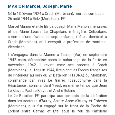
MARION Marcel, Joseph, Marie
Né le 13 février 1924 à Crach (Morbihan), mort au combat le
26 août 1944 à Belz (Morbihan) ; FFI.
Marcel Marion était le fils de Joseph Marie Marion, menuisier,
et de Marie Louise Le Chapelain, ménagère. Célibataire,
sixième d’une fratrie de sept enfants, il était domicilié à
Crach (Morbihan), où il exerçait la profession de monteur-
électricien.
Il s’engagea dans la Marine à Toulon (Var) en septembre
1942 mais, démobilisé après le sabordage de la flotte en
novembre 1942, il revint chez ses parents à Crach
(Morbihan). Le 1er juin 1944, il rejoignit les Forces françaises
e
de l’intérieur au sein du 2
Bataillon FFI (ORA) du Morbihan,
commandé par Yves Le Garrec [pseudonyme dans la
Résistance : commandant Yves], en même temps que Jean
Le Blavec, Paul Le Blavec et André Robino .
Le 2e Bataillon FFI participa aux combats de la Libération
dans les secteurs d’Auray, Sainte-Anne-d’Auray et Erdeven
(Morbihan), puis fut engagé sur le front de la Poche de
Lorient entre Carnac et Étel sous le feu de l’artillerie