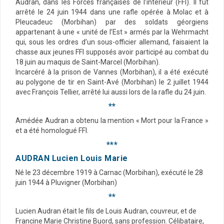
Audran, dans les Forces françaises de l’intérieur (FFI). Il fut
arrêté le 24 juin 1944 dans une rafle opérée à Molac et à
Pleucadeuc (Morbihan) par des soldats géorgiens
appartenant à une « unité de l’Est » armés par la Wehrmacht
qui, sous les ordres d’un sous-officier allemand, faisaient la
chasse aux jeunes FFI supposés avoir participé au combat du
18 juin au maquis de Saint-Marcel (Morbihan).
Incarcéré à la prison de Vannes (Morbihan), il a été exécuté
au polygone de tir en Saint-Avé (Morbihan) le 2 juillet 1944
avec François Tellier, arrêté lui aussi lors de la rafle du 24 juin.
**
Amédée Audran a obtenu la mention « Mort pour la France »
et a été homologué FFI.
***
AUDRAN Lucien Louis Marie
Né le 23 décembre 1919 à Carnac (Morbihan), exécuté le 28
juin 1944 à Pluvigner (Morbihan)
**
Lucien Audran était le fils de Louis Audran, couvreur, et de
Francine Marie Christine Buord, sans profession. Célibataire,