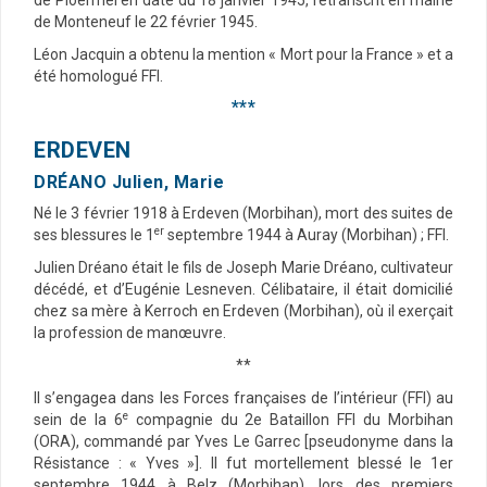
de Ploërmel en date du 18 janvier 1945, retranscrit en mairie
de Monteneuf le 22 février 1945.
Léon Jacquin a obtenu la mention « Mort pour la France » et a
été homologué FFI.
***
ERDEVEN
DRÉANO Julien, Marie
Né le 3 février 1918 à Erdeven (Morbihan), mort des suites de
er
ses blessures le 1
septembre 1944 à Auray (Morbihan) ; FFI.
Julien Dréano était le fils de Joseph Marie Dréano, cultivateur
décédé, et d’Eugénie Lesneven. Célibataire, il était domicilié
chez sa mère à Kerroch en Erdeven (Morbihan), où il exerçait
la profession de manœuvre.
**
Il s’engagea dans les Forces françaises de l’intérieur (FFI) au
e
sein de la 6
compagnie du 2e Bataillon FFI du Morbihan
(ORA), commandé par Yves Le Garrec [pseudonyme dans la
Résistance : « Yves »]. Il fut mortellement blessé le 1er
septembre 1944 à Belz (Morbihan), lors des premiers