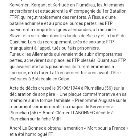
Kervernen, Kergant et Kerhudé en Pluméliau, les Allemands
e
encerclèrent et attaquèrent la 4
compagnie du 1er Bataillon
FTPF, qui reçut rapidement des renforts. À l’issue d’une
bataille acharnée et au prix de lourdes pertes, les FTP
parvinrent à rompre les lignes allemandes, à franchir le
Blavet et à se replier dans les landes de Bieuzy et la forêt de
Quistinic. Lors du regroupement, près de soixante FTP
manquaient à l’appel, tués ou faits prisonniers.
Furieux, les Allemands qui venaient de subir d’importantes
pertes, achevèrent sur place les FTP blessés. Quant aux FTP
qui avaient été faits prisonniers, ils furent emmenés à
Locminé, où ils furent affreusement torturés avant d’être
exécutés à Botségalo en Colpo.
Acte de décès dressé le 09/06/1944 à Pluméliau (56) sur la
déclaration de son père – Une plaque commémorative en sa
mémoire sur la tombe familiale – Prénommé Auguste sur le
monument commémoratif du maquis de Kervernen à
Pluméliau (56) – André Clément LABONNEC décédé à
Plumélian sur la fiche MdH
André Le Bonnec a obtenu la mention « Mort pour la France »
et a été homologué FFI.