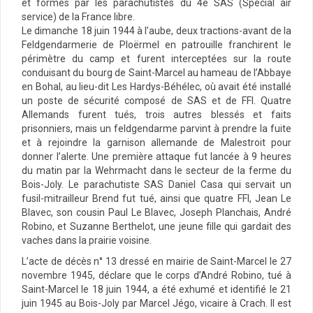
et formés par les parachutistes du 4e SAS (Special air
service) de la France libre.
Le dimanche 18 juin 1944 à l’aube, deux tractions-avant de la
Feldgendarmerie de Ploërmel en patrouille franchirent le
périmètre du camp et furent interceptées sur la route
conduisant du bourg de Saint-Marcel au hameau de l’Abbaye
en Bohal, au lieu-dit Les Hardys-Béhélec, où avait été installé
un poste de sécurité composé de SAS et de FFI. Quatre
Allemands furent tués, trois autres blessés et faits
prisonniers, mais un feldgendarme parvint à prendre la fuite
et à rejoindre la garnison allemande de Malestroit pour
donner l’alerte. Une première attaque fut lancée à 9 heures
du matin par la Wehrmacht dans le secteur de la ferme du
Bois-Joly. Le parachutiste SAS Daniel Casa qui servait un
fusil-mitrailleur Brend fut tué, ainsi que quatre FFI, Jean Le
Blavec, son cousin Paul Le Blavec, Joseph Planchais, André
Robino, et Suzanne Berthelot, une jeune fille qui gardait des
vaches dans la prairie voisine.
L’acte de décès n° 13 dressé en mairie de Saint-Marcel le 27
novembre 1945, déclare que le corps d’André Robino, tué à
Saint-Marcel le 18 juin 1944, a été exhumé et identifié le 21
juin 1945 au Bois-Joly par Marcel Jégo, vicaire à Crach. Il est