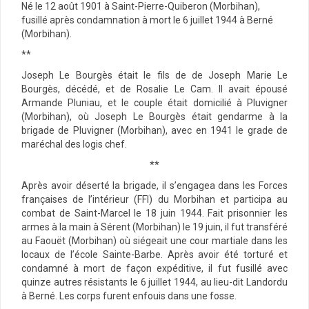
Né le 12 août 1901 à Saint-Pierre-Quiberon (Morbihan),
fusillé après condamnation à mort le 6 juillet 1944 à Berné
(Morbihan).
**
Joseph Le Bourgès était le fils de de Joseph Marie Le
Bourgès, décédé, et de Rosalie Le Cam. Il avait épousé
Armande Pluniau, et le couple était domicilié à Pluvigner
(Morbihan), où Joseph Le Bourgès était gendarme à la
brigade de Pluvigner (Morbihan), avec en 1941 le grade de
maréchal des logis chef.
**
Après avoir déserté la brigade, il s’engagea dans les Forces
françaises de l’intérieur (FFI) du Morbihan et participa au
combat de Saint-Marcel le 18 juin 1944. Fait prisonnier les
armes à la main à Sérent (Morbihan) le 19 juin, il fut transféré
au Faouët (Morbihan) où siégeait une cour martiale dans les
locaux de l’école Sainte-Barbe. Après avoir été torturé et
condamné à mort de façon expéditive, il fut fusillé avec
quinze autres résistants le 6 juillet 1944, au lieu-dit Landordu
à Berné. Les corps furent enfouis dans une fosse.