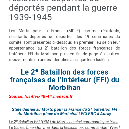
déportés pendant la guerre
1939-1945
Les Morts pour la France (MPLF) comme résistants,
résistants déportés ou déportés des 19 communes du
comité, sont présentés ci-dessous en premier lieu selon leur
e
appartenance au 2
bataillon des forces françaises de
l’intérieur FFI du Morbihan puis en fin de page à d’autres
mouvements ou unités identifiés ainsi que les « Isolés ».
e
Le 2
Bataillon des forces
françaises de l’intérieur (FFI) du
Morbihan
Source: fusilles-40-44.maitron.fr
e
Stèle dédiée au Morts pour la France du 2
bataillon FFI
du Morbihan place du Maréchal LECLERC à Auray
e
Le 2
Bataillon FFI (ORA) du Morbihan était commandé par Yves
Le Garrec [pseudonyme dans la Résistance ; commandant Yves ]