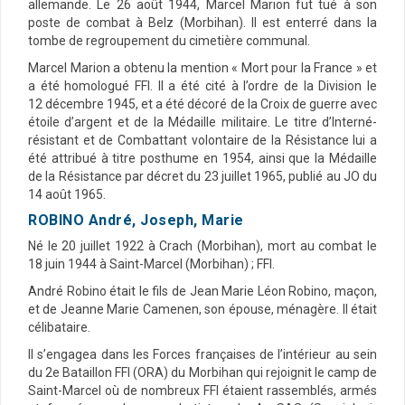
allemande. Le 26 août 1944, Marcel Marion fut tué à son
poste de combat à Belz (Morbihan). Il est enterré dans la
tombe de regroupement du cimetière communal.
Marcel Marion a obtenu la mention « Mort pour la France » et
a été homologué FFI. Il a été cité à l’ordre de la Division le
12 décembre 1945, et a été décoré de la Croix de guerre avec
étoile d’argent et de la Médaille militaire. Le titre d’Interné-
résistant et de Combattant volontaire de la Résistance lui a
été attribué à titre posthume en 1954, ainsi que la Médaille
de la Résistance par décret du 23 juillet 1965, publié au JO du
14 août 1965.
ROBINO André, Joseph, Marie
Né le 20 juillet 1922 à Crach (Morbihan), mort au combat le
18 juin 1944 à Saint-Marcel (Morbihan) ; FFI.
André Robino était le fils de Jean Marie Léon Robino, maçon,
et de Jeanne Marie Camenen, son épouse, ménagère. Il était
célibataire.
Il s’engagea dans les Forces françaises de l’intérieur au sein
du 2e Bataillon FFI (ORA) du Morbihan qui rejoignit le camp de
Saint-Marcel où de nombreux FFI étaient rassemblés, armés