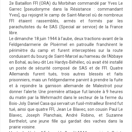
2e Bataillon FFI (ORA) du Morbihan commandé par Yves Le
Garrec [pseudonyme dans la Résistance : commandant
Yves], qui rejoignit le camp de Saint-Marcel où de nombreux
FFI étaient rassemblés, armés et formés par les
parachutistes du 4e SAS (Special air service) de la France
libre.
Le dimanche 18 juin 1944 à l’aube, deux tractions-avant de la
Feldgendarmerie de Ploërmel en patrouille franchirent le
périmètre du camp et furent interceptées sur la route
conduisant du bourg de Saint-Marcel au hameau de l’Abbaye
en Bohal, au lieu-dit Les Hardys-Béhélec, où avait été installé
un poste de sécurité composé de SAS et de FFI. Quatre
Allemands furent tués, trois autres blessés et faits
prisonniers, mais un feldgendarme parvint à prendre la fuite
et à rejoindre la garnison allemande de Malestroit pour
donner l’alerte. Une première attaque fut lancée à 9 heures
du matin par la Wehrmacht dans le secteur de la ferme du
Bois-Joly. Daniel Casa qui servait un fusil-mitrailleur Brend fut
tué, ainsi que quatre FFI, Jean Le Blavec, son cousin Paul Le
Blavec, Joseph Planchais, André Robino, et Suzanne
Berthelot, une jeune fille qui gardait des vaches dans la
prairie voisine.