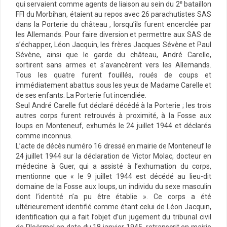
e
qui servaient comme agents de liaison au sein du 2
bataillon
FFI du Morbihan, étaient au repos avec 26 parachutistes SAS
dans la Porterie du château , lorsqu’ils furent encerclée par
les Allemands. Pour faire diversion et permettre aux SAS de
s’échapper, Léon Jacquin, les frères Jacques Sévène et Paul
Sévène, ainsi que le garde du château, André Carelle,
sortirent sans armes et s’avancèrent vers les Allemands.
Tous les quatre furent fouillés, roués de coups et
immédiatement abattus sous les yeux de Madame Carelle et
de ses enfants. La Porterie fut incendiée.
Seul André Carelle fut déclaré décédé à la Porterie ; les trois
autres corps furent retrouvés à proximité, à la Fosse aux
loups en Monteneuf, exhumés le 24 juillet 1944 et déclarés
comme inconnus.
L’acte de décès numéro 16 dressé en mairie de Monteneuf le
24 juillet 1944 sur la déclaration de Victor Molac, docteur en
médecine à Guer, qui a assisté à l’exhumation du corps,
mentionne que « le 9 juillet 1944 est décédé au lieu-dit
domaine de la Fosse aux loups, un individu du sexe masculin
dont l’identité n’a pu être établie ». Ce corps a été
ultérieurement identifié comme étant celui de Léon Jacquin,
identification qui a fait l’objet d’un jugement du tribunal civil