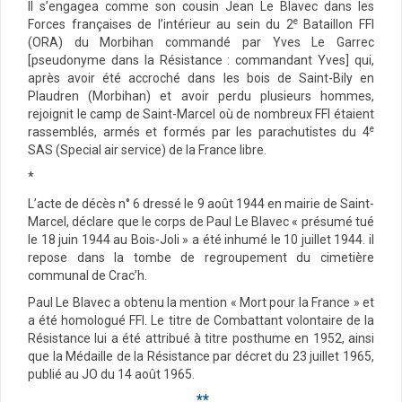
Il s’engagea comme son cousin Jean Le Blavec dans les
e
Forces françaises de l’intérieur au sein du 2
Bataillon FFI
(ORA) du Morbihan commandé par Yves Le Garrec
[pseudonyme dans la Résistance : commandant Yves] qui,
après avoir été accroché dans les bois de Saint-Bily en
Plaudren (Morbihan) et avoir perdu plusieurs hommes,
rejoignit le camp de Saint-Marcel où de nombreux FFI étaient
e
rassemblés, armés et formés par les parachutistes du 4
SAS (Special air service) de la France libre.
*
L’acte de décès n° 6 dressé le 9 août 1944 en mairie de Saint-
Marcel, déclare que le corps de Paul Le Blavec « présumé tué
le 18 juin 1944 au Bois-Joli » a été inhumé le 10 juillet 1944. il
repose dans la tombe de regroupement du cimetière
communal de Crac’h.
Paul Le Blavec a obtenu la mention « Mort pour la France » et
a été homologué FFI. Le titre de Combattant volontaire de la
Résistance lui a été attribué à titre posthume en 1952, ainsi
que la Médaille de la Résistance par décret du 23 juillet 1965,
publié au JO du 14 août 1965.
**