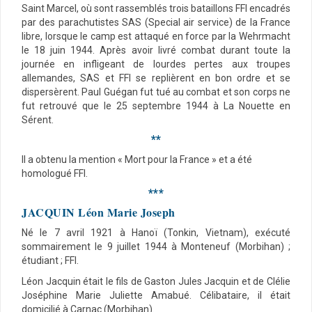
Saint Marcel, où sont rassemblés trois bataillons FFI encadrés
par des parachutistes SAS (Special air service) de la France
libre, lorsque le camp est attaqué en force par la Wehrmacht
le 18 juin 1944. Après avoir livré combat durant toute la
journée en infligeant de lourdes pertes aux troupes
allemandes, SAS et FFI se replièrent en bon ordre et se
dispersèrent. Paul Guégan fut tué au combat et son corps ne
fut retrouvé que le 25 septembre 1944 à La Nouette en
Sérent.
**
Il a obtenu la mention « Mort pour la France » et a été
homologué FFI.
***
JACQUIN Léon Marie Joseph
Né le 7 avril 1921 à Hanoï (Tonkin, Vietnam), exécuté
sommairement le 9 juillet 1944 à Monteneuf (Morbihan) ;
étudiant ; FFI.
Léon Jacquin était le fils de Gaston Jules Jacquin et de Clélie
Joséphine Marie Juliette Amabué. Célibataire, il était
domicilié à Carnac (Morbihan).