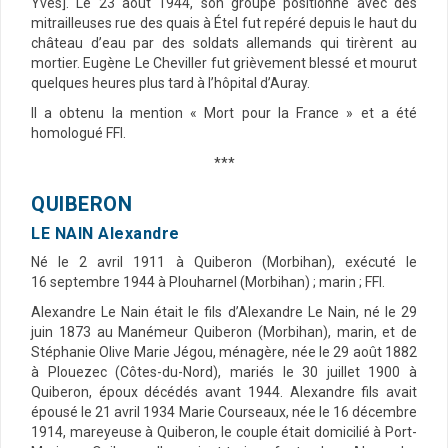
Yves]. Le 23 août 1944, son groupe positionné avec des
mitrailleuses rue des quais à Étel fut repéré depuis le haut du
château d’eau par des soldats allemands qui tirèrent au
mortier. Eugène Le Cheviller fut grièvement blessé et mourut
quelques heures plus tard à l’hôpital d’Auray.
Il a obtenu la mention « Mort pour la France » et a été
homologué FFI.
***
QUIBERON
LE NAIN Alexandre
Né le 2 avril 1911 à Quiberon (Morbihan), exécuté le
16 septembre 1944 à Plouharnel (Morbihan) ; marin ; FFI.
Alexandre Le Nain était le fils d’Alexandre Le Nain, né le 29
juin 1873 au Manémeur Quiberon (Morbihan), marin, et de
Stéphanie Olive Marie Jégou, ménagère, née le 29 août 1882
à Plouezec (Côtes-du-Nord), mariés le 30 juillet 1900 à
Quiberon, époux décédés avant 1944. Alexandre fils avait
épousé le 21 avril 1934 Marie Courseaux, née le 16 décembre
1914, mareyeuse à Quiberon, le couple était domicilié à Port-