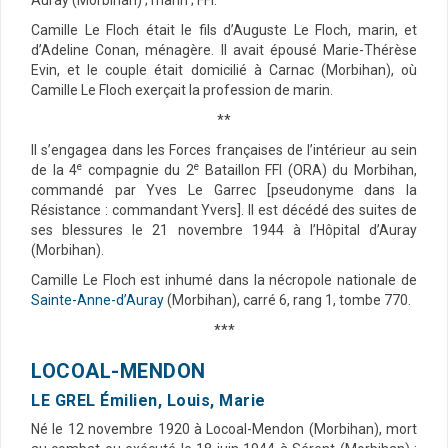
Auray (Morbihan) ; marin ; FFI.
Camille Le Floch était le fils d’Auguste Le Floch, marin, et
d’Adeline Conan, ménagère. Il avait épousé Marie-Thérèse
Evin, et le couple était domicilié à Carnac (Morbihan), où
Camille Le Floch exerçait la profession de marin.
**
Il s’engagea dans les Forces françaises de l’intérieur au sein
e
e
de la 4
compagnie du 2
Bataillon FFI (ORA) du Morbihan,
commandé par Yves Le Garrec [pseudonyme dans la
Résistance : commandant Yvers]. Il est décédé des suites de
ses blessures le 21 novembre 1944 à l’Hôpital d’Auray
(Morbihan).
Camille Le Floch est inhumé dans la nécropole nationale de
Sainte-Anne-d’Auray
(Morbihan), carré 6, rang 1, tombe 770.
***
LOCOAL-MENDON
LE GREL Émilien, Louis, Marie
Né le 12 novembre 1920 à Locoal-Mendon (Morbihan), mort