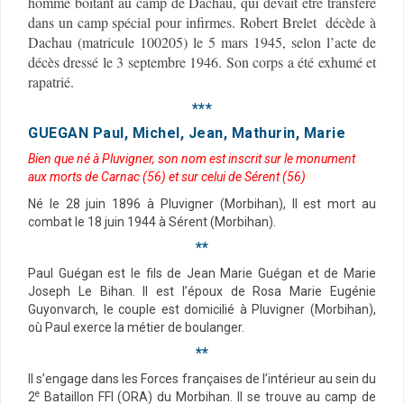
homme boitant au camp de Dachau, qui devait être transféré
dans un camp spécial pour infirmes. Robert Brelet décède à
Dachau (matricule 100205) le 5 mars 1945, selon l’acte de
décès dressé le 3 septembre 1946. Son corps a été exhumé et
rapatrié.
***
GUEGAN Paul, Michel, Jean, Mathurin, Marie
Bien que né à Pluvigner, son nom est inscrit sur le monument
aux morts de Carnac (56) et sur celui de Sérent (56)
Né le 28 juin 1896 à Pluvigner (Morbihan), Il est mort au
combat le 18 juin 1944 à Sérent (Morbihan).
**
Paul Guégan est le fils de Jean Marie Guégan et de Marie
Joseph Le Bihan. Il est l’époux de Rosa Marie Eugénie
Guyonvarch, le couple est domicilié à Pluvigner (Morbihan),
où Paul exerce la métier de boulanger.
**
Il s’engage dans les Forces françaises de l’intérieur au sein du
e
2
Bataillon FFI (ORA) du Morbihan. Il se trouve au camp de