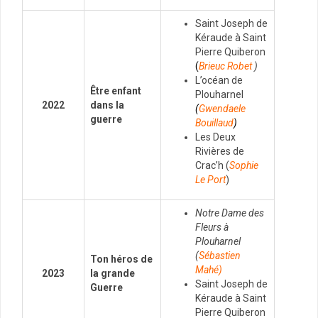
Saint Joseph de
Kéraude à Saint
Pierre Quiberon
(
Brieuc
Robet
)
L’océan de
Être enfant
Plouharnel
2022
dans la
(
Gwendaele
guerre
Bouillaud
)
Les Deux
Rivières de
Crac’h
(
Sophie
Le Port
)
Notre Dame des
Fleurs à
Plouharnel
(
Sébastien
Ton héros de
Mahé)
2023
la grande
Saint Joseph de
Guerre
Kéraude à Saint
Pierre Quiberon