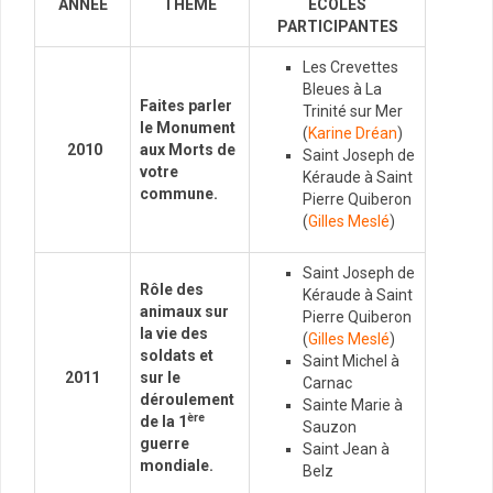
ANNEE
THEME
ÉCOLES
PARTICIPANTES
Les Crevettes
Bleues à La
Faites parler
Trinité sur Mer
le Monument
(
Karine Dréan
)
2010
aux Morts de
Saint Joseph de
votre
Kéraude à Saint
commune.
Pierre Quiberon
(
Gilles Meslé
)
Saint Joseph de
Rôle des
Kéraude à Saint
animaux sur
Pierre Quiberon
la vie des
(
Gilles Meslé
)
soldats et
Saint Michel à
2011
sur le
Carnac
déroulement
Sainte Marie à
ère
de la 1
Sauzon
guerre
Saint Jean à
mondiale.
Belz