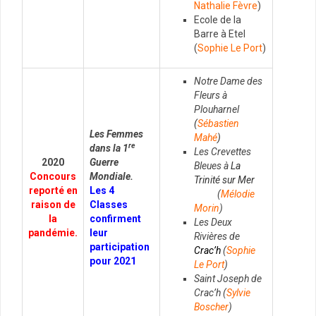
Nathalie Fèvre
)
Ecole de la
Barre à Etel
(
Sophie Le Port
)
Notre Dame des
Fleurs à
Plouharnel
(
Sébastien
Les Femmes
Mahé
)
re
dans la 1
Les Crevettes
2020
Guerre
Bleues à
La
Concours
Mondiale.
Trinité sur Mer
reporté en
Les 4
(
Mélodie
raison de
Classes
Morin
)
la
confirment
Les Deux
pandémie.
leur
Rivières de
participation
Crac’h
(
Sophie
pour 2021
Le Port
)
Saint Joseph de
Crac’h (
Sylvie
Boscher
)