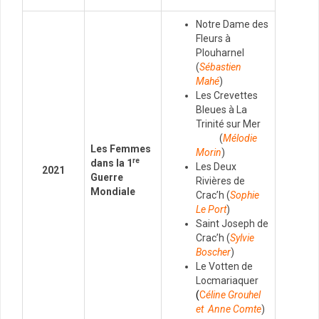
Notre Dame des
Fleurs à
Plouharnel
(
Sébastien
Mahé
)
Les Crevettes
Bleues à
La
Trinité sur Mer
(
Mélodie
Les Femmes
Morin
)
re
dans la 1
Les Deux
2021
Guerre
Rivières de
Mondiale
Crac’h
(
Sophie
Le Port
)
Saint Joseph de
Crac’h (
Sylvie
Boscher
)
Le Votten de
Locmariaquer
(
C
éline Grouhel
et Anne Comte
)