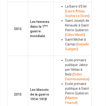
La Barre d’Etel
(
Laure Attias,
Sophie Le Doze
)
Saint Joseph de
Les femmes
Kéraude à Saint
ère
dans la 1
2012
Pierre Quiberon
guerre
(
Gilles Meslé
)
mondiale.
Saint Michel à
Carnac (
Isabelle
Guégan
)
Ecole primaire
publique Jakez
per Hélias à
Belz (
Didier
Desmousseaux
)
Ecole primaire
publique à Saint
Les blessés
Pierre Quiberon
2013
de la guerre
(
Martine
1914-1918
Fournol
)