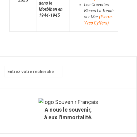
2026
dans le
Les Crevettes
Morbihan en
Bleues La Trinité
1944-1945
sur Mer
(Pierre-
Yves Cyffers)
R
e
c
h
e
r
c
A nous le souvenir,
h
à eux l'immortalité.
e
p
o
u