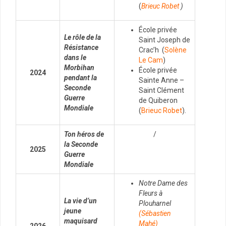
(
Brieuc
Robet
)
École privée
Le rôle de la
Saint Joseph de
Résistance
Crac’h (
Solène
dans le
Le Cam
)
Morbihan
École privée
2024
pendant la
Sainte Anne –
Seconde
Saint Clément
Guerre
de Quiberon
Mondiale
(
Brieuc Robet
).
Ton héros de
/
la Seconde
2025
Guerre
Mondiale
Notre Dame des
Fleurs à
La vie d’un
Plouharnel
jeune
(
Sébastien
maquisard
Mahé)