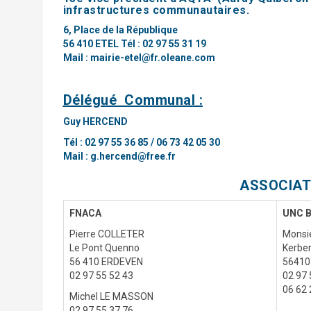
infrastructures communautaires.
6, Place de la République
56 410 ETEL
Tél : 02 97 55 31 19
Mail : mairie-etel@fr.oleane.com
Délégué Communal :
Guy HERCEND
Tél : 02 97 55 36 85 / 06 73 42 05 30
Mail :
g.hercend@free.fr
ASSOCIAT
F
NACA
UNC B
Pierre COLLETER
Monsie
Le Pont Quenno
Kerbe
56 410 ERDEVEN
56410
02 97 55 52 43
02 97 
06 62 
Michel LE MASSON
02 97 55 37 76