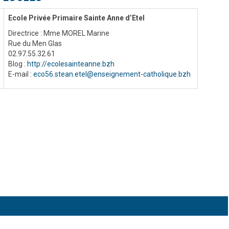
Ecole Privée Primaire Sainte Anne d’Etel
Directrice : Mme MOREL Marine
Rue du Men Glas
02.97.55.32.61
Blog :
http://ecolesainteanne.bzh
E-mail :
eco56.stean.etel@enseignement-catholique.bzh