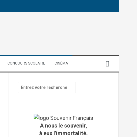
CONCOURS SCOLAIRE
CINÉMA
R
e
c
h
e
r
c
A nous le souvenir,
h
à eux l'immortalité.
e