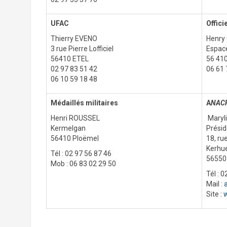
UFAC
Offici
Thierry EVENO
Henry 
3 rue Pierre Lofficiel
Espace
56410 ETEL
56 41
02 97 83 51 42
06 61 
06 10 59 18 48
Médaillés militaires
A
NAC
Henri ROUSSEL
Maryl
Kermelgan
Présid
56410 Ploëmel
18, ru
Kerhu
Tél : 02 97 56 87 46
56550
Mob : 06 83 02 29 50
Tél : 
Mail :
Site :