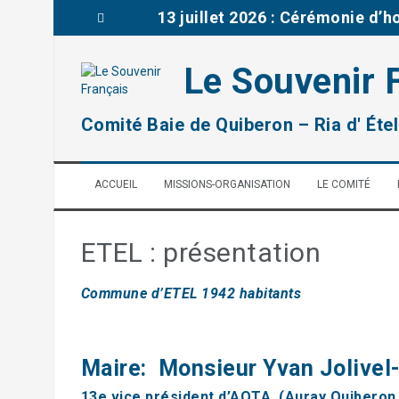
A
13 juillet 2026 : Cérémonie d’
l
l
Brèves de la délégation du Mor
e
Le Souvenir 
r
03 juillet : Journée mémoriell
a
u
remise prix à la classe de CM2
Comité Baie de Quiberon – Ria d' Étel
c
o
2026: Rénovation d’une tombe 
n
ACCUEIL
MISSIONS-ORGANISATION
LE COMITÉ
t
14 juillet 2026 : Cérémonie fêt
e
n
u
ETEL : présentation
Commune d’ETEL 1942 habitants
Maire: Monsieur Yvan Jolivel
13e vice président d’AQTA (Auray Quiberon 