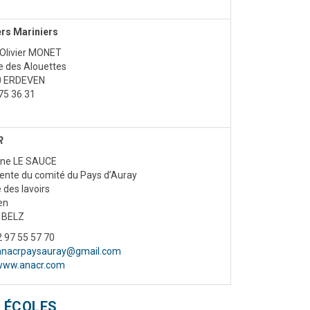
ers Mariniers
Olivier MONET
 des Alouettes
0 ERDEVEN
75 36 31
R
ine LE SAUCE
ente du comité du Pays d’Auray
e des lavoirs
en
 BELZ
02 97 55 57 70
anacrpaysauray@gmail.com
www.anacr.com
ÉCOLES