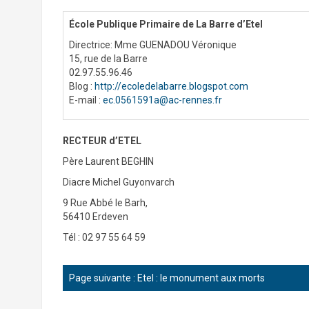
École Publique Primaire de La Barre d’Etel
Directrice: Mme GUENADOU Véronique
15, rue de la Barre
02.97.55.96.46
Blog :
http://ecoledelabarre.blogspot.com
E-mail :
ec.0561591a@ac-rennes.fr
RECTEUR d’ETEL
Père Laurent BEGHIN
Diacre Michel Guyonvarch
9 Rue Abbé le Barh,
56410 Erdeven
Tél : 02 97 55 64 59
Page suivante :
Etel : le monument aux morts