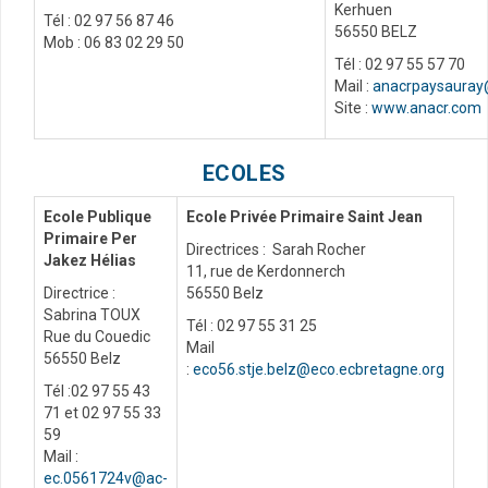
Kerhuen
Tél : 02 97 56 87 46
56550 BELZ
Mob : 06 83 02 29 50
Tél : 02 97 55 57 70
Mail :
anacrpaysauray
Site :
www.anacr.com
ECOLES
Ecole Publique
Ecole Privée Primaire Saint Jean
Primaire Per
Directrices : Sarah Rocher
Jakez Hélias
11, rue de Kerdonnerch
Directrice :
56550 Belz
Sabrina TOUX
Tél : 02 97 55 31 25
Rue du Couedic
Mail
56550 Belz
:
eco56.stje.belz@eco.ecbretagne.org
Tél :02 97 55 43
71 et 02 97 55 33
59
Mail :
ec.0561724v@ac-