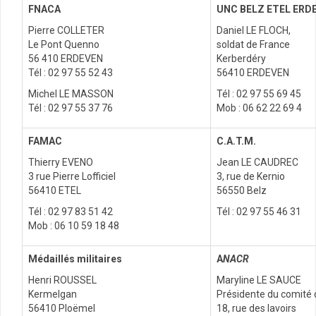
F
NACA
UNC BELZ ETEL ERD
Pierre COLLETER
Daniel LE FLOCH,
Le Pont Quenno
soldat de France
56 410 ERDEVEN
Kerberdéry
Tél : 02 97 55 52 43
56410 ERDEVEN
Michel LE MASSON
Tél : 02 97 55 69 45
Tél : 02 97 55 37 76
Mob : 06 62 22 69 4
FAMAC
C.A.T.M.
Thierry EVENO
Jean LE CAUDREC
3 rue Pierre Lofficiel
3, rue de Kernio
56410 ETEL
56550 Belz
Tél : 02 97 83 51 42
Tél : 02 97 55 46 31
Mob : 06 10 59 18 48
Médaillés militaires
A
NACR
Henri ROUSSEL
Maryline LE SAUCE
Kermelgan
Présidente du comité 
56410 Ploëmel
18, rue des lavoirs