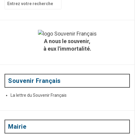
R
e
c
h
e
r
c
A nous le souvenir,
h
à eux l'immortalité.
e
p
o
u
r
:
Souvenir Français
La lettre du Souvenir Français
Mairie