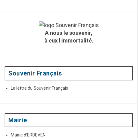
c
a
h
t
e
r
i
c
A nous le souvenir,
h
o
à eux l'immortalité.
e
n
p
o
d
u
e
r
:
Souvenir Français
s
a
La lettre du Souvenir Français
r
t
i
Mairie
c
Mairie d'ERDEVEN