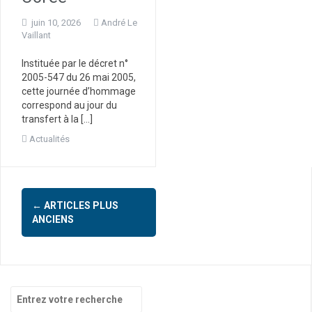
juin 10, 2026
André Le
Vaillant
Instituée par le décret n°
2005-547 du 26 mai 2005,
cette journée d’hommage
correspond au jour du
transfert à la […]
Actualités
←
ARTICLES PLUS
N
ANCIENS
a
v
i
R
g
e