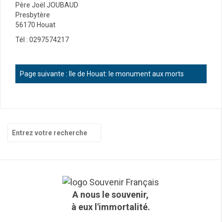
Père Joël JOUBAUD
Presbytère
56170 Houat
Tél : 0297574217
Page suivante :
Ile de Houat: le monument aux morts
R
e
c
h
e
r
c
A nous le souvenir,
h
à eux l'immortalité.
e
p