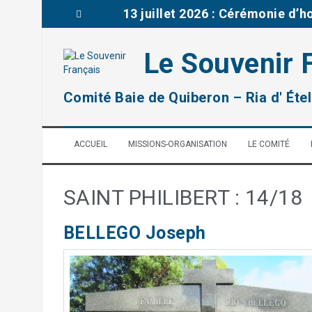
A
Brèves de la délégation du Mor
l
l
03 juillet : Journée mémoriell
e
Le Souvenir 
r
remise prix à la classe de CM2
a
u
2026: Rénovation d’une tombe 
Comité Baie de Quiberon – Ria d' Étel
c
o
14 juillet 2026 : Cérémonie fêt
n
ACCUEIL
MISSIONS-ORGANISATION
LE COMITÉ
t
13 juillet 2026 : Cérémonie d’
e
n
u
SAINT PHILIBERT : 14/18
BELLEGO Joseph