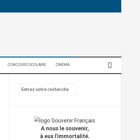
CONCOURS SCOLAIRE
CINÉMA
R
e
c
h
e
r
c
A nous le souvenir,
h
à eux l'immortalité.
e