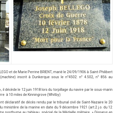
LLEGO et de Marie Perrine BRIENT, marié le 24/09/1906 à Saint-Philibert
(
machine
) inscrit à Dunkerque sous le n°4502. n° 4.502, n° 856 au
il décède le 12 juin 1918 lors du torpillage du navire par le sous-marin
erre à 10 miles de Kinningrove (Whitby)
t déclaratif de décès rendu par le tribunal civil de Saint-Nazaire le 20
du ministère de la marine en date du 9 décembre 1921 (art.2 j.o. du 12
tre posthume au tableau spécial de la Médaille militaire
» Disparus en