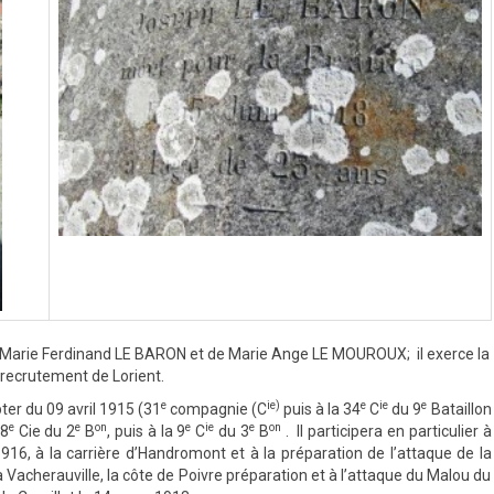
eph Marie Ferdinand LE BARON et de Marie Ange LE MOUROUX; il exerce la
 recrutement de Lorient.
e
ie)
e
ie
e
ter du 09 avril 1915 (31
compagnie (C
puis à la 34
C
du 9
Bataillon
e
e
on
e
ie
e
on
 8
Cie du 2
B
, puis à la 9
C
du 3
B
. Il participera en particulier à
16, à la carrière d’Handromont et à la préparation de l’attaque de la
Vacherauville, la côte de Poivre préparation et à l’attaque du Malou du