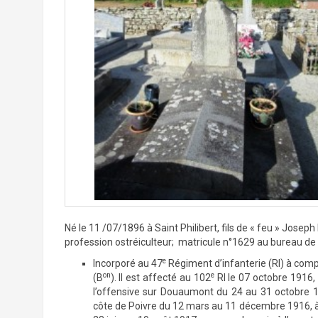
Né le 11 /07/1896 à Saint Philibert, fils de « feu » Jos
profession ostréiculteur; matricule n°1629 au bureau de
e
Incorporé au 47
Régiment d’infanterie (RI) à comp
on
e
(B
). Il est affecté au 102
RI le 07 octobre 1916,
l’offensive sur Douaumont du 24 au 31 octobre 19
côte de Poivre du 12 mars au 11 décembre 1916, à 