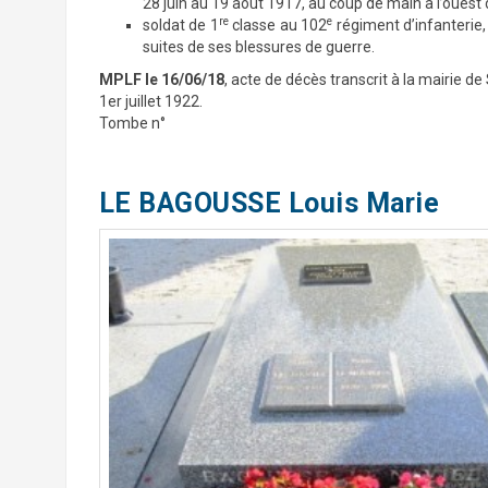
28 juin au 19 août 1917, au coup de main à l’ouest 
re
e
soldat de 1
classe au 102
régiment d’infanterie,
suites de ses blessures de guerre.
MPLF le 16/06/18
, acte de décès transcrit à la mairie de
1er juillet 1922.
Tombe n°
LE BAGOUSSE Louis Marie