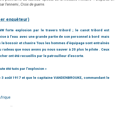
ar l’ennemi , Croix de guerre.
icer enquêteur)
 forte explosion par le travers tribord ; le canot tribord est
mise à l’eau avec une grande partie de son personnel à bord mais
ous le bossoir et chavire Tous les hommes d’équipage sont entraînés
du radeau que nous avons pu nous sauver à 20 plus le pilote . Ceux
cher ont été recueillis par le patrouilleur d’escorte.
e été tués par l’explosion »
lé le 3 août 1917 et que le capitaine VANDENBROUKE, commandant le
Afrique
…