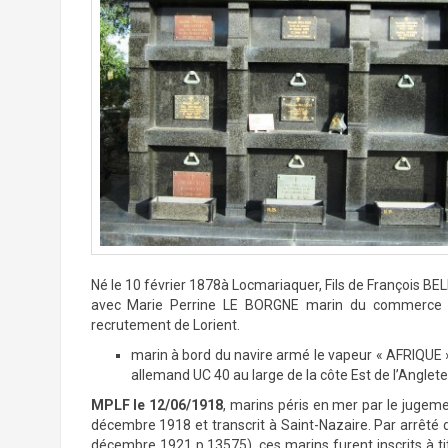
Né le 10 février 1878à Locmariaquer, Fils de François BE
avec Marie Perrine LE BORGNE marin du commerce 
recrutement de Lorient.
marin à bord du navire armé le vapeur « AFRIQUE », 
allemand UC 40 au large de la côte Est de l’Anglet
MPLF le 12/06/1918
, marins péris en mer par le jugemen
décembre 1918 et transcrit à Saint-Nazaire. Par arrêté 
décembre 1921 p.13575), ces marins furent inscrits à ti