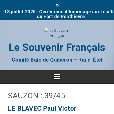
13 juillet 2026 : Cérémonie d’hommage aux fusill
A
du Fort de Penthièvre
l
l
Brèves de la délégation du Morbihan (DG 56) Jui
e
2026
r
a
03 juillet : Journée mémorielle concours scolair
u
2025-2026
c
o
Le Souvenir Français
remise prix à la classe de CM2 de Notre Dame de
n
Fleurs de Plouharnel
t
e
Comité Baie de Quiberon – Ria d' Étel
2026: Rénovation d’une tombe dans le cimetièr
n
d’Erdeven
u
14 juillet 2026 : Cérémonie fête nationale à LE
PALAIS (Belle Île en mer)
SAUZON : 39/45
LE BLAVEC Paul Victor