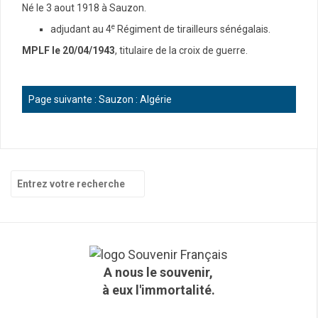
Né le 3 aout 1918 à Sauzon.
e
adjudant au 4
Régiment de tirailleurs sénégalais.
MPLF le 20/04/1943
, titulaire de la croix de guerre.
Page suivante :
Sauzon : Algérie
R
e
c
h
e
r
c
A nous le souvenir,
h
à eux l'immortalité.
e
p