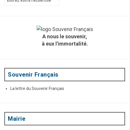
g
e
c
a
h
t
e
r
i
c
A nous le souvenir,
h
o
à eux l'immortalité.
e
n
p
o
d
u
e
r
:
Souvenir Français
s
a
La lettre du Souvenir Français
r
t
i
Mairie
c