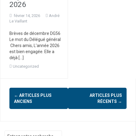
2026
février 14, 2026
André
Le Vaillant
Brèves de décembre DG56
Le mot du Délégué général
Chers amis, L’année 2026
est bien engagée. Elle a
déjà […]
Uncategorized
←
ARTICLES PLUS
ARTICLES PLUS
N
ANCIENS
RÉCENTS
→
a
v
i
R