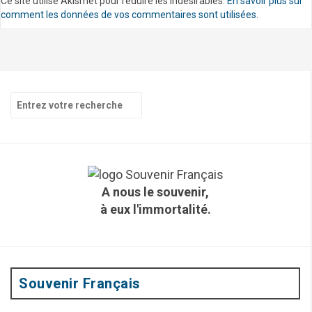
Ce site utilise Akismet pour réduire les indésirables.
En savoir plus sur
comment les données de vos commentaires sont utilisées
.
R
e
c
h
e
r
c
A nous le souvenir,
h
à eux l'immortalité.
e
p
o
u
r
:
Souvenir Français