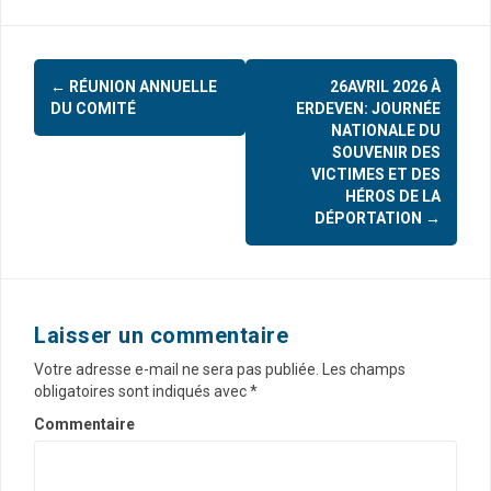
←
RÉUNION ANNUELLE
26AVRIL 2026 À
N
DU COMITÉ
ERDEVEN: JOURNÉE
a
NATIONALE DU
SOUVENIR DES
v
VICTIMES ET DES
HÉROS DE LA
i
DÉPORTATION
→
g
a
t
Laisser un commentaire
i
Votre adresse e-mail ne sera pas publiée.
Les champs
o
obligatoires sont indiqués avec
*
n
Commentaire
d