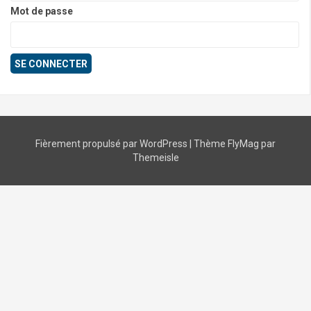
Mot de passe
Fièrement propulsé par WordPress
|
Thème
FlyMag
par
Themeisle