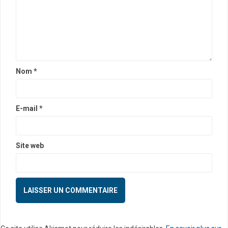
'
a
r
t
i
Nom
*
c
l
E-mail
*
e
Site web