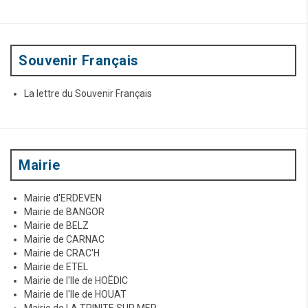
n
p
o
d
u
e
r
:
Souvenir Français
s
a
La lettre du Souvenir Français
r
t
i
Mairie
c
Mairie d'ERDEVEN
l
Mairie de BANGOR
e
Mairie de BELZ
Mairie de CARNAC
s
Mairie de CRAC'H
Mairie de ETEL
Mairie de l'Ile de HOËDIC
Mairie de l'Ile de HOUAT
Mairie de LA TRINITE SUR MER