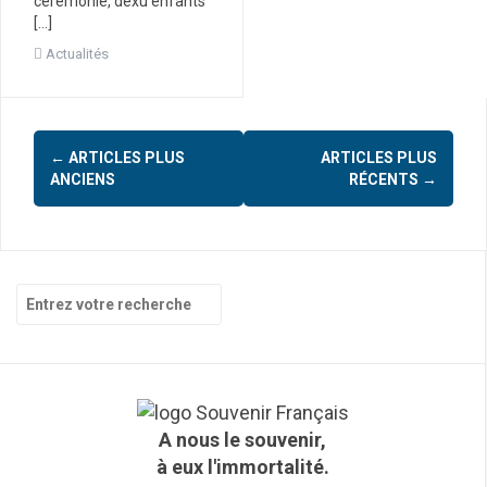
cérémonie, dexu enfants
[…]
Actualités
←
ARTICLES PLUS
ARTICLES PLUS
N
ANCIENS
RÉCENTS
→
a
v
i
R
g
e
c
a
h
t
e
r
i
c
A nous le souvenir,
h
o
à eux l'immortalité.
e