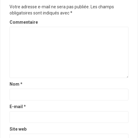
t
Votre adresse e-mail ne sera pas publiée.
Les champs
obligatoires sont indiqués avec
*
i
Commentaire
o
n
d
'
a
r
Nom
*
t
i
c
E-mail
*
l
e
Site web