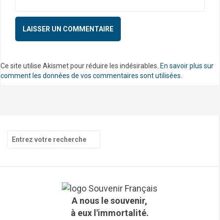
Ce site utilise Akismet pour réduire les indésirables.
En savoir plus sur
comment les données de vos commentaires sont utilisées
.
R
e
c
h
e
r
c
A nous le souvenir,
h
à eux l'immortalité.
e