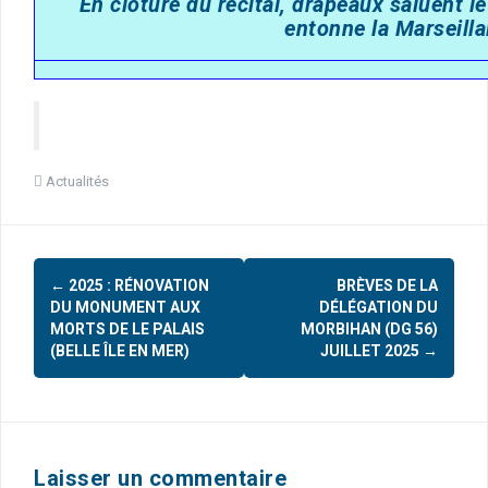
En clôture du récital, drapeaux saluent 
entonne la Marseilla
Actualités
←
2025 : RÉNOVATION
BRÈVES DE LA
N
DU MONUMENT AUX
DÉLÉGATION DU
a
MORTS DE LE PALAIS
MORBIHAN (DG 56)
(BELLE ÎLE EN MER)
JUILLET 2025
→
v
i
g
a
Laisser un commentaire